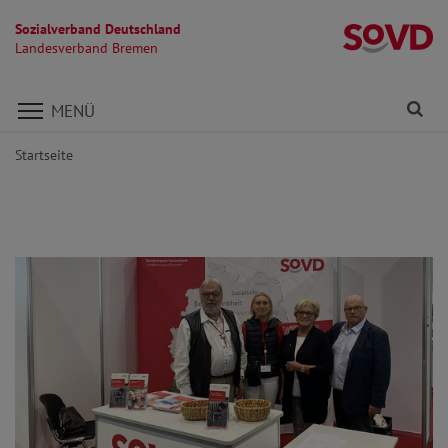
Sozialverband Deutschland
L
Landesverband Bremen
Direkt zu den Inhalten springen
Fi
MENÜ
Startseite