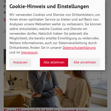
Steigende Kosten bereiten vielen Menschen Sorge.
Cookie-Hinweis und Einstellungen
Mögliche Entlastungen sollte die Bundesregierung auf
einem Sozialgipfel diskutieren. Das fordert ein…
Wir verwenden Cookies und Dienste von Drittanbietern, um
Mehr lesen
Ihnen einen optimalen Service zu bieten und auf Basis von
Analysen unsere Webseiten weiter zu verbessern. Sie können
selbst entscheiden, welche Cookies und Dienste wir
20.08.2022
Aktuelles Armut
verwenden dürfen. Natürlich haben Sie jederzeit die
Möglichkeit, die bereits erteilte Einwilligung zu widerrufen.
Weitere Informationen, auch zur Datenverarbeitung durch
Drittanbieter, finden Sie in unserer
Datenschutzerklärung
und im
Impressum
.
Anpassen
Alle ablehnen
Alle annehmen