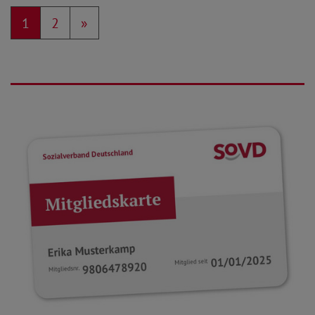
1
2
»