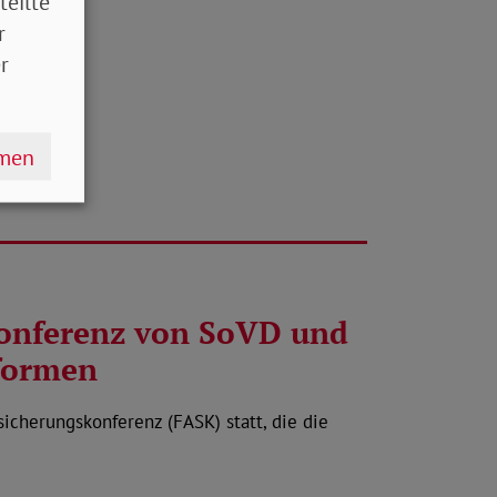
teilte
r
r
hmen
konferenz von SoVD und
eformen
sicherungskonferenz (FASK) statt, die die