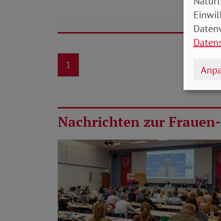
Natürl
Einwil
Datenv
Daten
1
Anpa
Nachrichten zur Frauen-