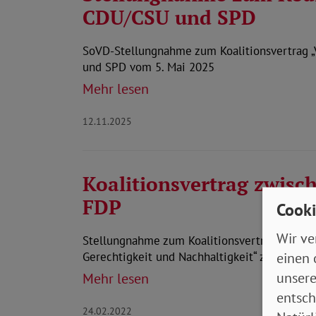
CDU/CSU und SPD
SoVD-Stellungnahme zum Koalitionsvertrag 
und SPD vom 5. Mai 2025
Mehr lesen
12.11.2025
Koalitionsvertrag zwisc
FDP
Cooki
Wir ve
Stellungnahme zum Koalitionsvertrag „Mehr Fo
einen 
Gerechtigkeit und Nachhaltigkeit“ zwischen
unsere
Mehr lesen
entsch
24.02.2022