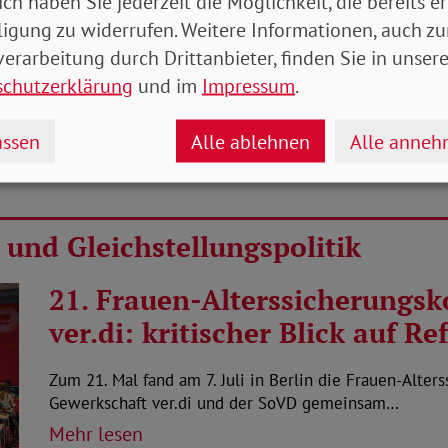
ich haben Sie jederzeit die Möglichkeit, die bereits er
ligung zu widerrufen. Weitere Informationen, auch zu
erarbeitung durch Drittanbieter, finden Sie in unsere
schutzerklärung
und im
Impressum
.
ssen
Alle ablehnen
Alle anne
 und Gleichstellungspolitik
21. Frauen-Alterssicherungs
ver.di: kritischer Blick auf R
Zum 21. Mal fand am 7. Juli in Berlin die Frauen-Alters
Gewerkschaft ver.di und der SoVD gemeinsam…
Mehr lesen