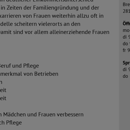
Bre
in Zeiten der Familiengründung und der
28
rrieren von Frauen weiterhin allzu oft in
delle scheitern vielerorts an den
Öff
mo
amit sind vor allem alleinerziehende Frauen
di 
do 
fr 
Spr
Beruf und Pflege
di 
tsmerkmal von Betrieben
do 
n
eit
eit
en Mädchen und Frauen verbessern
ch Pflege