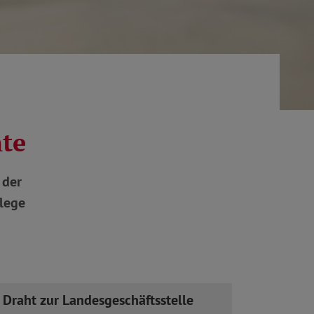
hte
 der
flege
r Draht zur Landesgeschäftsstelle