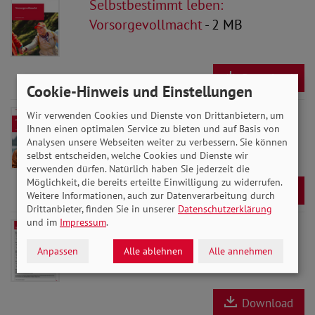
Selbstbestimmt leben:
Vorsorgevollmacht
- 2 MB
Download
Cookie-Hinweis und Einstellungen
Patientenverfügung
- 3 MB
Wir verwenden Cookies und Dienste von Drittanbietern, um
Ihnen einen optimalen Service zu bieten und auf Basis von
Analysen unsere Webseiten weiter zu verbessern. Sie können
selbst entscheiden, welche Cookies und Dienste wir
verwenden dürfen. Natürlich haben Sie jederzeit die
Möglichkeit, die bereits erteilte Einwilligung zu widerrufen.
Download
Weitere Informationen, auch zur Datenverarbeitung durch
Drittanbieter, finden Sie in unserer
Datenschutzerklärung
und im
Impressum
.
Formular Vorsorgevollmacht zum
Ausfüllen
- 2 MB
Anpassen
Alle ablehnen
Alle annehmen
Download