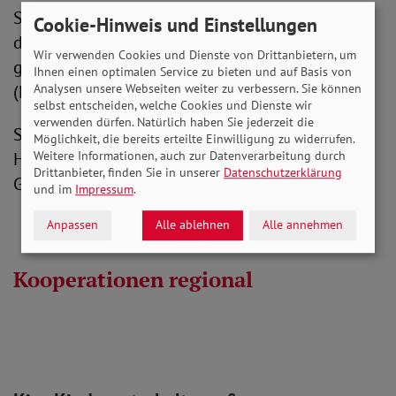
SoVD-Mitglieder mit Familien bekommen für
Cookie-Hinweis und Einstellungen
deren Kinder bis 18 Jahren die Übernachtung
Wir verwenden Cookies und Dienste von Drittanbietern, um
gratis bei Übernachtung im Zimmer Ihrer Eltern
Ihnen einen optimalen Service zu bieten und auf Basis von
Analysen unsere Webseiten weiter zu verbessern. Sie können
(Familienzimmer).
selbst entscheiden, welche Cookies und Dienste wir
verwenden dürfen. Natürlich haben Sie jederzeit die
SoVD-Mitglieder erhalten zur Begrüßung ein
Möglichkeit, die bereits erteilte Einwilligung zu widerrufen.
Weitere Informationen, auch zur Datenverarbeitung durch
Heißgetränk oder ein offenes alkoholfreies
Drittanbieter, finden Sie in unserer
Datenschutzerklärung
Getränk in der Bar/Lobbybar.
und im
Impressum
.
Anpassen
Alle ablehnen
Alle annehmen
Kooperationen regional