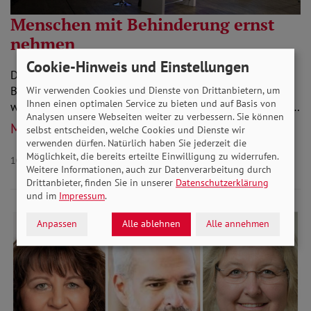
Menschen mit Behinderung ernst
nehmen
Cookie-Hinweis und Einstellungen
Die neue Ausgabe von SoVD.TV drehte sich um
Behindertenpolitik. Die Gäste diskutierten darüber,
Wir verwenden Cookies und Dienste von Drittanbietern, um
Ihnen einen optimalen Service zu bieten und auf Basis von
welche Veränderungen nötig sind, und was sie sich von…
Analysen unsere Webseiten weiter zu verbessern. Sie können
Mehr lesen
selbst entscheiden, welche Cookies und Dienste wir
verwenden dürfen. Natürlich haben Sie jederzeit die
Möglichkeit, die bereits erteilte Einwilligung zu widerrufen.
10.01.2022
Aktuelles Behinderung
Weitere Informationen, auch zur Datenverarbeitung durch
Drittanbieter, finden Sie in unserer
Datenschutzerklärung
und im
Impressum
.
Anpassen
Alle ablehnen
Alle annehmen