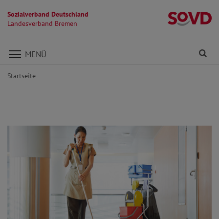
Sozialverband Deutschland
L
Landesverband Bremen
Direkt zu den Inhalten springen
Fi
MENÜ
Startseite