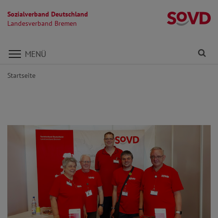
Sozialverband Deutschland
L
Landesverband Bremen
Direkt zu den Inhalten springen
Fi
MENÜ
Startseite