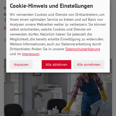
Cookie-Hinweis und Einstellungen
Michaela Engelmeier sprach in ihrer Festrede zum
traditionellen "Mahl der Arbeit" über sozialpolitische
Wir verwenden Cookies und Dienste von Drittanbietern, um
Ihnen einen optimalen Service zu bieten und auf Basis von
Themen und die daraus resultierenden…
Analysen unsere Webseiten weiter zu verbessern. Sie können
Mehr lesen
selbst entscheiden, welche Cookies und Dienste wir
verwenden dürfen. Natürlich haben Sie jederzeit die
Möglichkeit, die bereits erteilte Einwilligung zu widerrufen.
30.04.2025
Aktuelles
Weitere Informationen, auch zur Datenverarbeitung durch
Drittanbieter, finden Sie in unserer
Datenschutzerklärung
und im
Impressum
.
Anpassen
Alle ablehnen
Alle annehmen