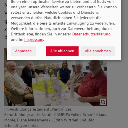
Ihnen einen optimalen Service zu bieten und auf Basis von
Mitgliedschaft und sein Engagement als 1.
Analysen unsere Webseiten weiter zu verbessern. Sie können
Vorsitzender des Ortsverbands Bremen-Süd
selbst entscheiden, welche Cookies und Dienste wir
verwenden dürfen. Natürlich haben Sie jederzeit die
geehrt. Ein schmackhaftes Spargelgericht,
Möglichkeit, die bereits erteilte Einwilligung zu widerrufen.
zubereitet von den Auszubildenden des
Weitere Informationen, auch zur Datenverarbeitung durch
Drittanbieter, finden Sie in unserer
Datenschutzerklärung
Berufsbildungswerks, rundete das Treffen ab.
und im
Impressum
.
Anpassen
Alle ablehnen
Alle annehmen
Im Ausbildungsrestaurant „Pantry“ des
Berufsbildungswerks Nordic CAMPUS: Volker Scharff, Klaus
Möhle, Diana Maleschewski, Edith Wittrien und Udo
Schmidt (von links).