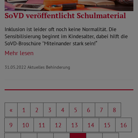
SoVD veröffentlicht Schulmaterial
Inklusion ist leider oft noch keine Normalität. Die
Sensibilisierung beginnt im Kindesalter, dabei hilft die
SoVD-Broschüre "Miteinander stark sein!“
Mehr lesen
31.05.2022
Aktuelles Behinderung
«
1
2
3
4
5
6
7
8
9
10
11
12
13
14
15
16