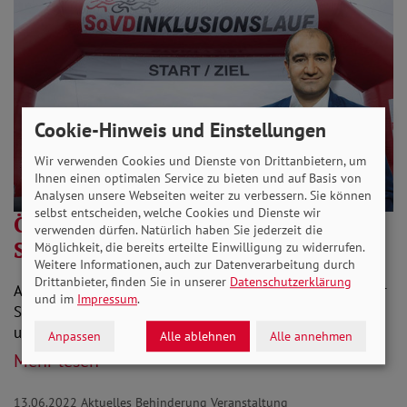
Cookie-Hinweis und Einstellungen
Wir verwenden Cookies und Dienste von Drittanbietern, um
Ihnen einen optimalen Service zu bieten und auf Basis von
Analysen unsere Webseiten weiter zu verbessern. Sie können
selbst entscheiden, welche Cookies und Dienste wir
Özcan Mutlu ist Schirmherr beim
verwenden dürfen. Natürlich haben Sie jederzeit die
SoVD-Inklusionslauf
Möglichkeit, die bereits erteilte Einwilligung zu widerrufen.
Weitere Informationen, auch zur Datenverarbeitung durch
Drittanbieter, finden Sie in unserer
Datenschutzerklärung
Am 25. Juni steigt der SoVD-Inklusionslauf in Berlin. Der
und im
Impressum
.
SoVD freut sich, mit Özcan Mutlu einen prominenten
und profilierten Schirmherren dabei zu…
Anpassen
Alle ablehnen
Alle annehmen
Mehr lesen
13.06.2022
Aktuelles Behinderung Veranstaltung