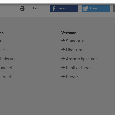
drucken
teilen
tweet
en
Verband
te
Standorte
ege
Über uns
inderung
Ansprechpartner
undheit
Publikationen
gergeld
Presse