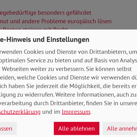
egebedürftige besonders gefährdet
ut und andere Probleme europäisch lösen
 Renten steigen mit Recht
e-Hinweis und Einstellungen
Artikel
rwenden Cookies und Dienste von Drittanbietern, um
optimalen Service zu bieten und auf Basis von Analy
8_Mitteldeutschland_Mecklenburg-
 Webseiten weiter zu verbessern. Sie können selbst
ern-X.pdf
- 6 MB
eiden, welche Cookies und Dienste wir verwenden dü
ich haben Sie jederzeit die Möglichkeit, die bereits er
ligung zu widerrufen. Weitere Informationen, auch zu
erarbeitung durch Drittanbieter, finden Sie in unsere
schutzerklärung
und im
Impressum
.
ssen
Alle ablehnen
Alle anne