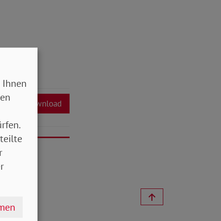
 Ihnen
sen
Download
rfen.
teilte
r
r
hmen