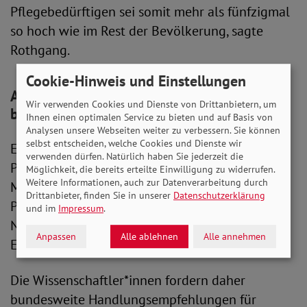
Pflegebedürftigen sei somit mehr als fünfzigmal
so hoch wie im Rest der Bevölkerung, sagte
Rothgang.
Cookie-Hinweis und Einstellungen
Auch Pflegende stärker von Infektionen
Wir verwenden Cookies und Dienste von Drittanbietern, um
betroffen
Ihnen einen optimalen Service zu bieten und auf Basis von
Analysen unsere Webseiten weiter zu verbessern. Sie können
selbst entscheiden, welche Cookies und Dienste wir
Ein erhöhtes Risiko trage auch das
verwenden dürfen. Natürlich haben Sie jederzeit die
Pflegepersonal. Der Anteil infizierter
Möglichkeit, die bereits erteilte Einwilligung zu widerrufen.
Weitere Informationen, auch zur Datenverarbeitung durch
Mitarbeiter*innen sei in ambulanten
Drittanbieter, finden Sie in unserer
Datenschutzerklärung
Pflegediensten doppelt so hoch wie in der
und im
Impressum
.
Normalbevölkerung, in stationären
Anpassen
Alle ablehnen
Alle annehmen
Einrichtungen sogar sechsmal so hoch.
Die Wissenschaftler*innen fordern daher
bundesweite Handlungsempfehlungen für