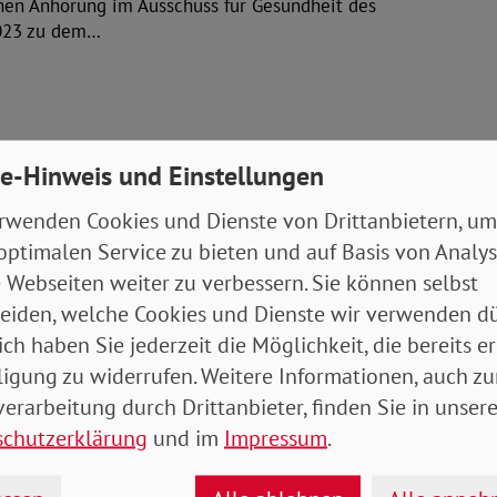
chen Anhörung im Ausschuss für Gesundheit des
023 zu dem…
e-Hinweis und Einstellungen
haustransparenzgesetz
rwenden Cookies und Dienste von Drittanbietern, um
optimalen Service zu bieten und auf Basis von Analy
r Formulierungshilfe der Bundesregierung für die
 Webseiten weiter zu verbessern. Sie können selbst
nen und der FDP -…
eiden, welche Cookies und Dienste wir verwenden dü
ich haben Sie jederzeit die Möglichkeit, die bereits er
ligung zu widerrufen. Weitere Informationen, auch zu
erarbeitung durch Drittanbieter, finden Sie in unsere
schutzerklärung
und im
Impressum
.
ige Patientenberatung