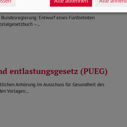
ssen
Alle ablehnen
Alle anne
Bundesregierung: Entwurf eines Fünfzehnten
ozialgesetzbuch –…
nd entlastungsgesetz (PUEG)
tlichen Anhörung im Ausschuss für Gesundheit des
den Vorlagen…