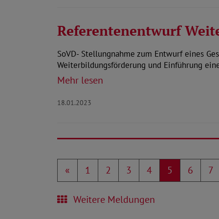
Referentenentwurf Weit
SoVD- Stellungnahme zum Entwurf eines Gese
Weiterbildungsförderung und Einführung ein
Mehr lesen
18.01.2023
«
1
2
3
4
5
6
7
Weitere Meldungen