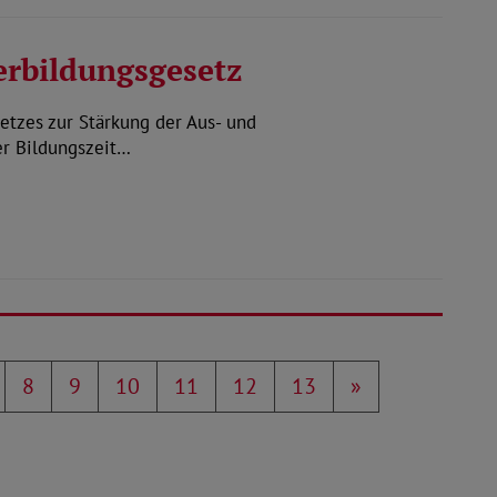
erbildungsgesetz
tzes zur Stärkung der Aus- und
er Bildungszeit…
8
9
10
11
12
13
»