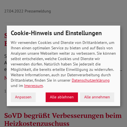
27.04.2022
Pressemeldung
Cookie-Hinweis und Einstellungen
SoVD begrüßt Verbesserungen für
Erwerbsminderungsrentner*innen
Wir verwenden Cookies und Dienste von Drittanbietern, um
Ihnen einen optimalen Service zu bieten und auf Basis von
Analysen unsere Webseiten weiter zu verbessern. Sie können
SoVD-Präsident Adolf Bauer: „Um eine vollständige
selbst entscheiden, welche Cookies und Dienste wir
Angleichung aller Erwerbsminderungsrenten zu
verwenden dürfen. Natürlich haben Sie jederzeit die
erreichen, sind nach überschlägigen Berechnungen des…
Möglichkeit, die bereits erteilte Einwilligung zu widerrufen.
Weitere Informationen, auch zur Datenverarbeitung durch
Mehr lesen
Drittanbieter, finden Sie in unserer
Datenschutzerklärung
und im
Impressum
.
13.04.2022
Rente Behinderung Pressemeldung
Anpassen
Alle ablehnen
Alle annehmen
SoVD begrüßt Verbesserungen beim
Heizkostenzuschuss