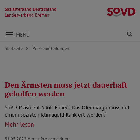
Sozialverband Deutschland
L
Landesverband Bremen
Direkt zu den Inhalten springen
Fi
MENÜ
Startseite
Pressemitteilungen
Den Ärmsten muss jetzt dauerhaft
geholfen werden
SoVD-Präsident Adolf Bauer: „Das Ölembargo muss mit
einem sozialen Klimageld flankiert werden.“
Mehr lesen
31.05.2022
Armut Pressemeldung