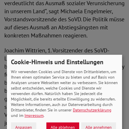
verdeutlicht das Ausmaß sozialer Verunsicherung
in unserem Land“, sagt Michaela Engelmeier,
Vorstandsvorsitzende des SoVD. Die Politik müsse
auf dieses Ausmaß an Abstiegsängsten mit
konkreten Maßnahmen reagieren.
Joachim Wittrien, 1. Vorsitzender des SoVD-
Landesverbands Bremen pflichtet ihr bei: "Wir
Cookie-Hinweis und Einstellungen
benötigen keine Vorschläge der Wirtschaftslobby
Wir verwenden Cookies und Dienste von Drittanbietern, um
für die Finanzierung unseres Sozialstaats – wir
Ihnen einen optimalen Service zu bieten und auf Basis von
brauchen passgenaue Gesetze! Dazu gehören
Analysen unsere Webseiten weiter zu verbessern. Sie können
selbst entscheiden, welche Cookies und Dienste wir
beispielsweise ein erhöhter Mindestlohn,
verwenden dürfen. Natürlich haben Sie jederzeit die
gezieltere Investitionen in den Bildungsbereich
Möglichkeit, die bereits erteilte Einwilligung zu widerrufen.
Weitere Informationen, auch zur Datenverarbeitung durch
sowie in verlässliche Rahmenbedingungen zur
Drittanbieter, finden Sie in unserer
Datenschutzerklärung
Vereinbarkeit von Familie und Beruf. Gerade
und im
Impressum
.
junge Menschen brauchen in der heutigen Zeit
Anpassen
Alle ablehnen
Alle annehmen