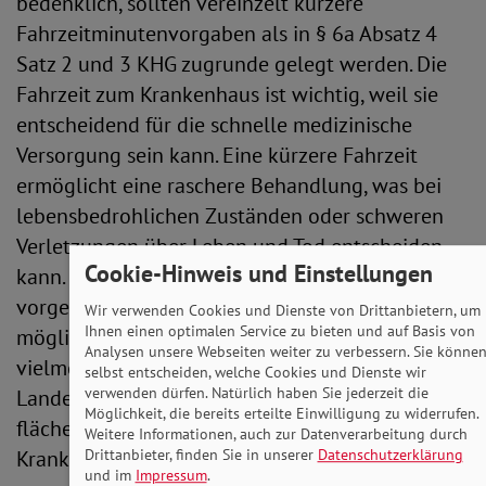
bedenklich, sollten vereinzelt kürzere
Fahrzeitminutenvorgaben als in § 6a Absatz 4
Satz 2 und 3 KHG zugrunde gelegt werden. Die
Fahrzeit zum Krankenhaus ist wichtig, weil sie
entscheidend für die schnelle medizinische
Versorgung sein kann. Eine kürzere Fahrzeit
ermöglicht eine raschere Behandlung, was bei
lebensbedrohlichen Zuständen oder schweren
Verletzungen über Leben und Tod entscheiden
Cookie-Hinweis und Einstellungen
kann. Wird die in § 6a Absatz 4 Satz 3 KHG
vorgegebene Zeit künftig überschritten, droht
Wir verwenden Cookies und Dienste von Drittanbietern, um
Ihnen einen optimalen Service zu bieten und auf Basis von
möglicherweise anstelle einer Sicherstellung
Analysen unsere Webseiten weiter zu verbessern. Sie könne
vielmehr eine von der zuständigen
selbst entscheiden, welche Cookies und Dienste wir
verwenden dürfen. Natürlich haben Sie jederzeit die
Landesbehörde genehmigte Gefährdung der
Möglichkeit, die bereits erteilte Einwilligung zu widerrufen.
flächendeckenden Versorgung an dem
Weitere Informationen, auch zur Datenverarbeitung durch
Drittanbieter, finden Sie in unserer
Datenschutzerklärung
Krankenhausstandort.
und im
Impressum
.