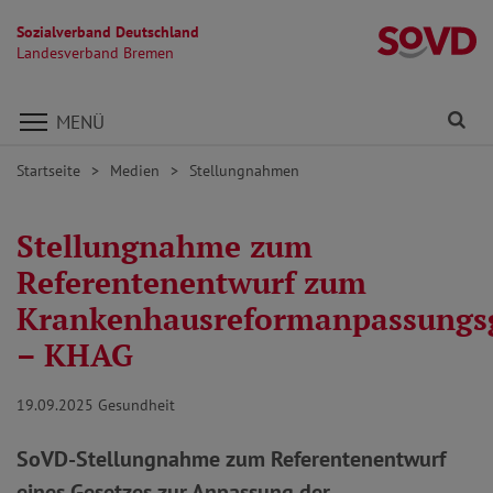
Sozialverband Deutschland
L
Landesverband Bremen
Direkt zu den Inhalten springen
Fi
MENÜ
Startseite
Medien
Stellungnahmen
Stellungnahme zum
Referentenentwurf zum
Krankenhausreformanpassungs
– KHAG
19.09.2025
Gesundheit
SoVD-Stellungnahme zum Referentenentwurf
eines Gesetzes zur Anpassung der