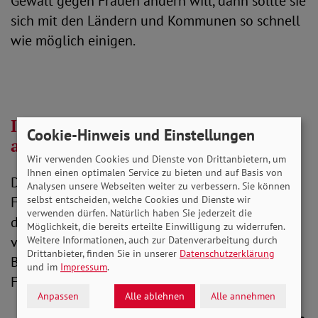
Gewalt gegen Frauen ändern will, dann sollte sie
sich mit den Ländern und Kommunen so schnell
wie möglich einigen.
Interview:
„Der Staat bietet keinen
Cookie-Hinweis und Einstellungen
adäquaten Schutz“
Wir verwenden Cookies und Dienste von Drittanbietern, um
Ihnen einen optimalen Service zu bieten und auf Basis von
Die Zentrale Informationsstelle Autonomer
Analysen unsere Webseiten weiter zu verbessern. Sie können
Frauenhäuser setzt sich seit Langem dafür ein,
selbst entscheiden, welche Cookies und Dienste wir
verwenden dürfen. Natürlich haben Sie jederzeit die
die Situation von gewaltbetroffenen Frauen zu
Möglichkeit, die bereits erteilte Einwilligung zu widerrufen.
verbessern. Wir sprachen mit der Mitarbeiterin
Weitere Informationen, auch zur Datenverarbeitung durch
Drittanbieter, finden Sie in unserer
Datenschutzerklärung
Britta Schlichting, die selbst in einem
und im
Impressum
.
Frauenhaus tätig ist.
Anpassen
Alle ablehnen
Alle annehmen