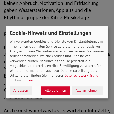
keinen Abbruch. Motivation und Erfrischung
gaben Wasserstationen, Applaus und die
Rhythmusgruppe der Kifrie-Musiketage.
Cookie-Hinweis und Einstellungen
Rahmenprogramm als Fest für alle
Wir verwenden Cookies und Dienste von Drittanbietern, um
Ihnen einen optimalen Service zu bieten und auf Basis von
Etwa 600 Leute waren auf und an der Strecke.
Analysen unsere Webseiten weiter zu verbessern. Sie können
Zwischen den Läufen gab es auf der Bühne Musik
selbst entscheiden, welche Cookies und Dienste wir
und Talk mit Rafael Treite, der auch wieder im
verwenden dürfen. Natürlich haben Sie jederzeit die
Möglichkeit, die bereits erteilte Einwilligung zu widerrufen.
Start und Ziel moderierte. So klärte „Tourette-
Weitere Informationen, auch zur Datenverarbeitung durch
Botschafter“ Jean-Marc Lorber kurzweilig über
Drittanbieter, finden Sie in unserer
Datenschutzerklärung
und im
Impressum
.
„Tics“ auf und performte eigene Songs. Mit
Gitarrenmusik heizte die inklusive Band
Anpassen
Alle ablehnen
Alle annehmen
„RockAntrieb“ ein.
Auch sonst war etwas los. Es warteten Info-Zelte,