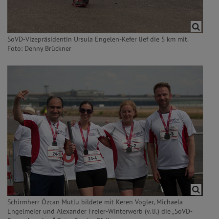
SoVD-Vizepräsidentin Ursula Engelen-Kefer lief die 5 km mit.
Foto: Denny Brückner
Schirmherr Özcan Mutlu bildete mit Keren Vogler, Michaela
Engelmeier und Alexander Freier-Winterwerb (v. li.) die „SoVD-