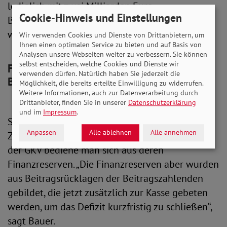
lediglich mit zwei Milliarden Euro
Cookie-Hinweis und Einstellungen
Bundeszuschuss und einem Darlehen beteiligen
will.
Wir verwenden Cookies und Dienste von Drittanbietern, um
Ihnen einen optimalen Service zu bieten und auf Basis von
Analysen unsere Webseiten weiter zu verbessern. Sie können
selbst entscheiden, welche Cookies und Dienste wir
Finanzreserven wurden aus
verwenden dürfen. Natürlich haben Sie jederzeit die
Beitragsrücklagen gebildet
Möglichkeit, die bereits erteilte Einwilligung zu widerrufen.
Weitere Informationen, auch zur Datenverarbeitung durch
Drittanbieter, finden Sie in unserer
Datenschutzerklärung
und im
Impressum
.
Statt überfälliger, grundlegender und in die
Anpassen
Alle ablehnen
Alle annehmen
Zukunft gerichteter Reformen zur Finanzierung
der GKV bediene man sich aus deren
Finanzreserven. „Die Finanzreserven aber wurden
aus Beitragsrücklagen der Beitragszahlenden
gebildet, die jetzt zusätzlich zur Kasse gebeten
werden, um das Defizit kurzfristig zu schließen“,
sagt Bauer.