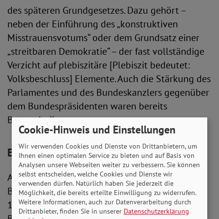
des späteren Grundgesetzes. Dazu gehört –
neben der Einführung des „konstruktiven
Misstrauensvotums“ oder dem Grundsatz einer
„streitbaren Demokratie“ – der fast vollständige
Verzicht auf plebiszitäre [Plebiszit bedeutet:
Volksbeschluss] Elemente. Auch die Stärkung des
Parlamentes und des Bundeskanzlers gegenüber
dem Bundespräsidenten waren bereits
Bestandteile.
Cookie-Hinweis und Einstellungen
Wir verwenden Cookies und Dienste von Drittanbietern, um
Ein "Provisorium" wird 75
Ihnen einen optimalen Service zu bieten und auf Basis von
Analysen unsere Webseiten weiter zu verbessern. Sie können
selbst entscheiden, welche Cookies und Dienste wir
Auf dieser Grundlage wählt die erste
verwenden dürfen. Natürlich haben Sie jederzeit die
Bundesversammlung ein gutes Jahr später, am
Möglichkeit, die bereits erteilte Einwilligung zu widerrufen.
Weitere Informationen, auch zur Datenverarbeitung durch
12. September 1949, Theodor Heuss zum ersten
Drittanbieter, finden Sie in unserer
Datenschutzerklärung
Bundespräsidenten; der Bundestag am 15.