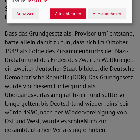
und im
Impressum
.
September Konrad Adenauer zum ersten
Anpassen
Alle ablehnen
Alle annehmen
Bundeskanzler.
Dass das Grundgesetz als „Provisorium“ entstand,
hatte allein damit zu tun, dass sich im Oktober
1949 als Folge des Zusammenbruchs der Nazi-
Diktatur und des Endes des Zweiten Weltkrieges
ein zweiter deutscher Staat bildete, die Deutsche
Demokratische Republik (DDR). Das Grundgesetz
wurde vor diesem Hintergrund als
Übergangsverfassung ratifiziert und sollte so
lange gelten, bis Deutschland wieder „eins“ sein
würde. 1990, nach der Wiedervereinigung von
Ost und West, wurde es schließlich zur
gesamtdeutschen Verfassung erhoben.