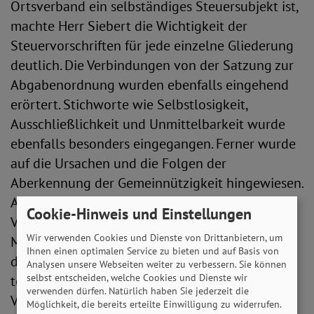
Ortsverband ein selbständiges Steuersubjekt ist,
machte Herr Siebert die Wichtigkeit der
Steuervorschriften für jede einzelne Gliederung
deutlich. Die Verbindungen von der Satzung zur
Abgabenordnung wurden ebenfalls eingehend
erörtert. Stichworte wie Selbstlosigkeit,
Ausschließlichkeit und Unmittelbarkeit wurde
ebenfalls besonders eingegangen. Ferner wurde
auf die Ursachen und die Folgen der
Aberkennung der Gemeinnützigkeit hingewiesen.
Ausführlich wurde auch „die Vergütung einer
Cookie-Hinweis und Einstellungen
Vorstandstätigkeit“ erörtert. Dem Steuerberater
Wir verwenden Cookies und Dienste von Drittanbietern, um
Marco Siebert ist es durch seine besondere Art
Ihnen einen optimalen Service zu bieten und auf Basis von
des Vortrages gelungen, die nahezu 60
Analysen unsere Webseiten weiter zu verbessern. Sie können
selbst entscheiden, welche Cookies und Dienste wir
teilnehmenden Funktionäre bis zum Ende der
verwenden dürfen. Natürlich haben Sie jederzeit die
Veranstaltung für das Steuerrecht zu
Möglichkeit, die bereits erteilte Einwilligung zu widerrufen.