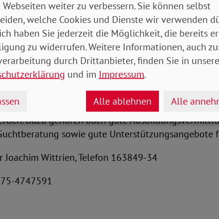
 Herausrechnen einzelner zur sozialen Teilhabe erfo
 Webseiten weiter zu verbessern. Sie können selbst
eiden, welche Cookies und Dienste wir verwenden dü
ich haben Sie jederzeit die Möglichkeit, die bereits er
er Angebote zu machen haben, die die Leistungsberech
ligung zu widerrufen. Weitere Informationen, auch zu
mit ihren Kräften selbst zu sichern. Die individuellen
erarbeitung durch Drittanbieter, finden Sie in unsere
n Leistungsvermögen oder einer Behinderung haben
schutzerklärung
und im
Impressum
.
ungen unseres Sozialstaats soziale Rechte sind, auf 
ssen
Alle ablehnen
Alle anne
keine Bittsteller*innen. Statt erwerbslose Menschen u
werden. Dazu gehören auch gute Ausbildungsvermittl
Suchtberatung sowie gute Unterstützungsangebote fü
r Joachim Wittrien, Telefon 163849-34
0175-4747591