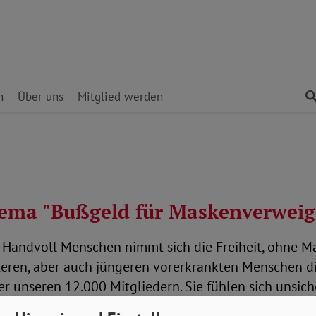
n
Über uns
Mitglied werden
ma "Bußgeld für Maskenverweig
ine Handvoll Menschen nimmt sich die Freiheit, ohne 
eren, aber auch jüngeren vorerkrankten Menschen die F
 unseren 12.000 Mitgliedern. Sie fühlen sich unsiche
le an die Vernunft nicht ausreichen? Dann braucht es