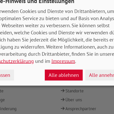
e-Hinweis und Einstellungen
en, dass Verweigerer draußen bleiben. Das stärkt de
zahler später begleichen müssen. Außerdem schützt 
rwenden Cookies und Dienste von Drittanbietern, um
ht eins unmissverständlich klar: In Corona-Zeiten st
optimalen Service zu bieten und auf Basis von Analy
 Webseiten weiter zu verbessern. Sie können selbst
eiden, welche Cookies und Dienste wir verwenden dü
ich haben Sie jederzeit die Möglichkeit, die bereits er
ligung zu widerrufen. Weitere Informationen, auch zu
erarbeitung durch Drittanbieter, finden Sie in unsere
schutzerklärung
und im
Impressum
.
ssen
Alle ablehnen
Alle anne
en
Verband
te
Standorte
ege
Über uns
inderung
Ansprechpartner