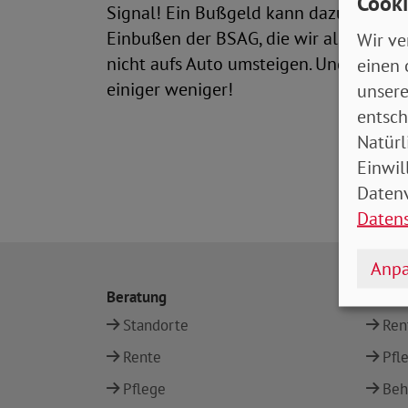
Cooki
Signal! Ein Bußgeld kann dazu beitrag
Einbußen der BSAG, die wir als Steuer
Wir ve
nicht aufs Auto umsteigen. Und es mac
einen 
einiger weniger!
unsere
entsch
Natürl
Einwil
Datenv
Daten
Anpa
Beratung
Them
Standorte
Ren
Rente
Pfl
Pflege
Beh