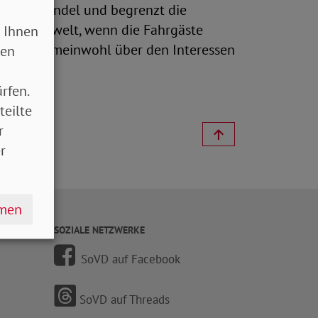
n Einzelhandel und begrenzt die
es die Umwelt, wenn die Fahrgäste
 Ihnen
eht das Gemeinwohl über den Interessen
sen
rfen.
teilte
r
r
hmen
SOZIALE NETZWERKE
SoVD auf Facebook
SoVD auf Threads