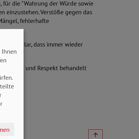
, für die "Wahrung der Würde sowie
en einzustehen. Verstöße gegen das
Mängel, fehlerhafte
 ist es klar, dass immer wieder
 Ihnen
sen
 mit Würde und Respekt behandelt
rfen.
teilte
r
r
hmen