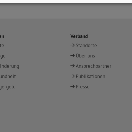
en
Verband
te
Standorte
ege
Über uns
inderung
Ansprechpartner
undheit
Publikationen
gergeld
Presse