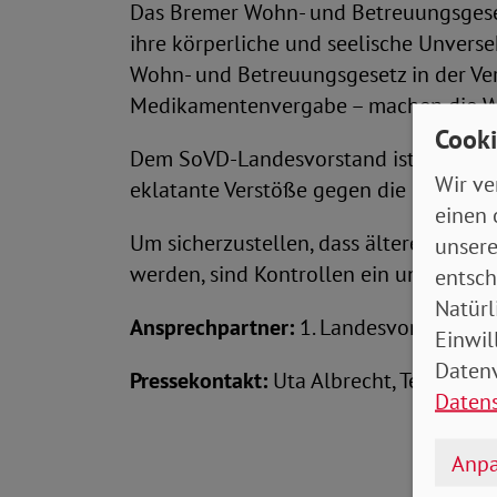
Das Bremer Wohn- und Betreuungsgeset
ihre körperliche und seelische Unvers
Wohn- und Betreuungsgesetz in der Ver
Medikamentenvergabe – machen die Wic
Cooki
Dem SoVD-Landesvorstand ist klar, dass
Wir ve
eklatante Verstöße gegen die gesetzl
einen 
Um sicherzustellen, dass ältere Mensc
unsere
werden, sind Kontrollen ein unverzich
entsch
Natürl
Ansprechpartner:
1. Landesvorsitzende
Einwil
Datenv
Pressekontakt:
Uta Albrecht, Telefon 
Daten
Anpa