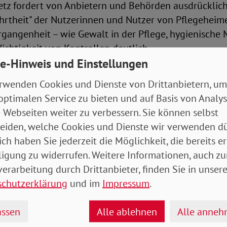
z fordert von Anbietern und Behörden ausdrücklich
ehrtheit" der Nutzerinnen und Nutzer von Pflegeheim
gangenheit – wie Gewalt in der Pflege, hygienische 
htigkeit von Kontrollen deutlich.
e-Hinweis und Einstellungen
 viele Einrichtungen gut geführt werden. Aber ebenso
rwenden Cookies und Dienste von Drittanbietern, um
ichen Qualitätsstandards vorkommen.
optimalen Service zu bieten und auf Basis von Analy
hen, gerade auch in der Pflege und in Pflegeheimen,
 Webseiten weiter zu verbessern. Sie können selbst
tbares Instrument!
eiden, welche Cookies und Dienste wir verwenden dü
ich haben Sie jederzeit die Möglichkeit, die bereits er
r Joachim Wittrien, Telefon 163849-34
ligung zu widerrufen. Weitere Informationen, auch zu
erarbeitung durch Drittanbieter, finden Sie in unsere
0175-4747591
schutzerklärung
und im
Impressum
.
ssen
Alle ablehnen
Alle anne