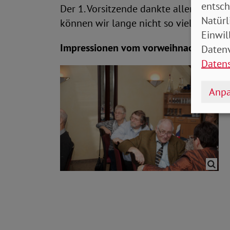
entsch
Der 1. Vorsitzende dankte allen Ehren-
Natürl
können wir lange nicht so viel ausrich
Einwil
Impressionen vom vorweihnachtlichen 
Datenv
Daten
Anpa