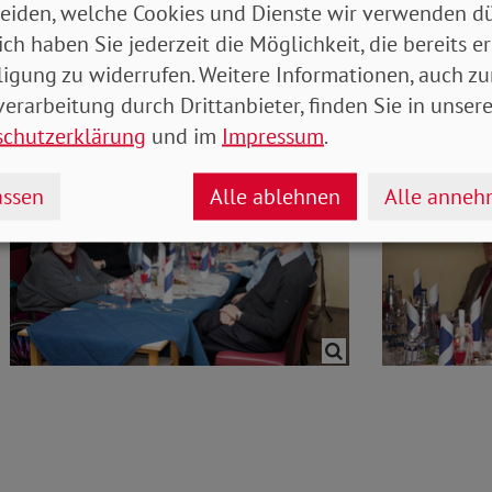
eiden, welche Cookies und Dienste wir verwenden dü
 und Hauptamtlichen für ihr Engagement: „Das Ganze 
ich haben Sie jederzeit die Möglichkeit, die bereits er
ten!“ Er wünschte allen eine schöne Weihnachtszeit u
ligung zu widerrufen. Weitere Informationen, auch zu
Treffen
erarbeitung durch Drittanbieter, finden Sie in unsere
schutzerklärung
und im
Impressum
.
ssen
Alle ablehnen
Alle anne