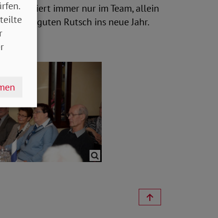
rfen.
funktioniert immer nur im Team, allein
teilte
nd einen guten Rutsch ins neue Jahr.
r
r
hmen