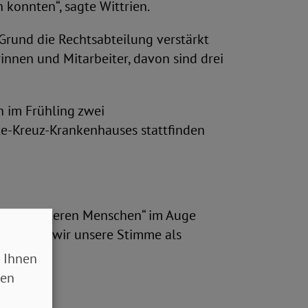
konnten“, sagte Wittrien.
 Grund die Rechtsabteilung verstärkt
rinnen und Mitarbeiter, davon sind drei
n im Frühling zwei
e-Kreuz-Krankenhauses stattfinden
rn und älteren Menschen“ im Auge
lb sollten wir unsere Stimme als
 Ihnen
sen