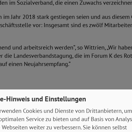
en im Sozialverband, die einen Zuwachs verzeichnen 
en im Jahr 2018 stark gestiegen seien und aus diesem
schäftsstelle vor: Insgesamt sind es zwölf Mitarbeite
nd und arbeitsreich werden“, so Wittrien, „Wir habe
 die Landesverbandstagung, die im Forum K des Rot
 auf einen Neujahrsempfang.“
nd insbesondere das Thema „Armut von Frauen, Kinde
e-Hinweis und Einstellungen
 arm oder armutsgefährdet“, erklärte Wittrien, „desha
wahlen kann dies sehr effektiv sein.“
rwenden Cookies und Dienste von Drittanbietern, um
optimalen Service zu bieten und auf Basis von Analy
 Webseiten weiter zu verbessern. Sie können selbst