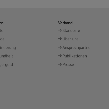
en
Verband
te
Standorte
ege
Über uns
inderung
Ansprechpartner
undheit
Publikationen
gergeld
Presse