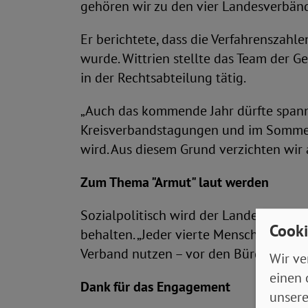
gehören wir zu den vier Landesverbänd
Er berichtete, dass die Verfahrenszahl
wurde. Wittrien stellte das Team der Ge
in der Rechtsabteilung tätig.
„Auch das kommende Jahr dürfte spanne
Kreisverbandstagungen und im Sommer
wird. Aus diesem Grund verzichten wir
Zum Thema "Armut" laut werden
Sozialpolitisch wird der Landesverba
Cooki
behalten. „Jeder vierte Mensch gilt als
Verband nutzen – vor den Bürgerschafts
Wir ve
einen 
Dank für das Engagement
unsere