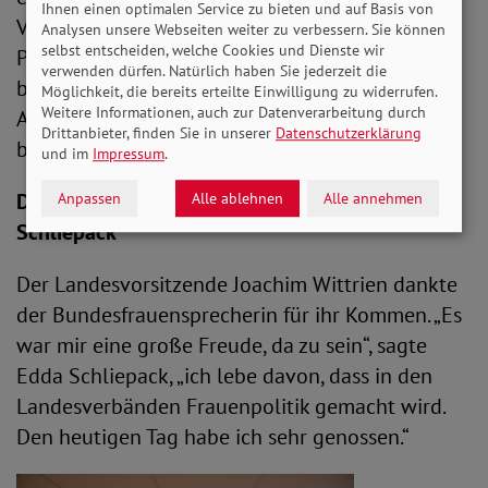
Ihnen einen optimalen Service zu bieten und auf Basis von
Vorhaben wie das Braunschweiger Schulranzen-
Analysen unsere Webseiten weiter zu verbessern. Sie können
selbst entscheiden, welche Cookies und Dienste wir
Projekt sowie die Nähaktion von Herzkissen für
verwenden dürfen. Natürlich haben Sie jederzeit die
brustamputierte Krebspatientinnen.
Möglichkeit, die bereits erteilte Einwilligung zu widerrufen.
Weitere Informationen, auch zur Datenverarbeitung durch
Abschließend gab sie Tipps zum Auftreten
Drittanbieter, finden Sie in unserer
Datenschutzerklärung
bei Vorträgen und gegenüber der Presse.
und im
Impressum
.
Dank an die Bundesfrauensprecherin Edda
Anpassen
Alle ablehnen
Alle annehmen
Schliepack
Der Landesvorsitzende Joachim Wittrien dankte
der Bundesfrauensprecherin für ihr Kommen. „Es
war mir eine große Freude, da zu sein“, sagte
Edda Schliepack, „ich lebe davon, dass in den
Landesverbänden Frauenpolitik gemacht wird.
Den heutigen Tag habe ich sehr genossen.“