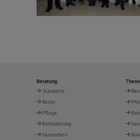
Beratung
Them
Standorte
Ren
Rente
Pfl
Pflege
Beh
Behinderung
Ges
Gesundheit
Bür