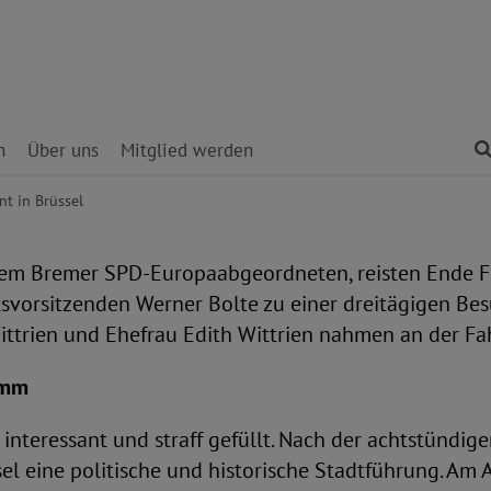
n
Über uns
Mitglied werden
t in Brüssel
dem Bremer SPD-Europaabgeordneten, reisten Ende F
orsitzenden Werner Bolte zu einer dreitägigen Besu
trien und Ehefrau Edith Wittrien nahmen an der Fah
ramm
 interessant und straff gefüllt. Nach der achtstündig
l eine politische und historische Stadtführung. Am 