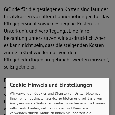
Gründe für die gestiegenen Kosten sind laut der
Ersatzkassen vor allem Lohnerhöhungen für das
Pflegepersonal sowie gestiegene Kosten für
Unterkunft und Verpflegung. „Eine faire
Bezahlung unterstützen wir ausdrücklich. Aber
es kann nicht sein, dass die steigenden Kosten
zum Großteil wieder nur von den
Pflegebedürftigen aufgebracht werden müssen“,
so Engelmeier.
Ein Kostentreiber aus Sicht des SoVD sind
Cookie-Hinweis und Einstellungen
weiterhin die Investitionen. „Die Bundesländer
Wir verwenden Cookies und Dienste von Drittanbietern, um
sind rechtlich zum Vorhalten einer
Ihnen einen optimalen Service zu bieten und auf Basis von
leistungsfähigen, ausreichenden und
Analysen unsere Webseiten weiter zu verbessern. Sie können
wirtschaftlichen Versorgungsstruktur in der
selbst entscheiden, welche Cookies und Dienste wir
verwenden dürfen. Natürlich haben Sie jederzeit die