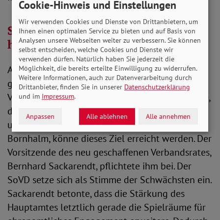
Cookie-Hinweis und Einstellungen
Wir verwenden Cookies und Dienste von Drittanbietern, um
SoVD geht aus Reform gestärkt
Ihnen einen optimalen Service zu bieten und auf Basis von
Analysen unsere Webseiten weiter zu verbessern. Sie können
hervor
selbst entscheiden, welche Cookies und Dienste wir
verwenden dürfen. Natürlich haben Sie jederzeit die
Auf die sozialpolitisch spannungsreichen Zeiten
Möglichkeit, die bereits erteilte Einwilligung zu widerrufen.
Weitere Informationen, auch zur Datenverarbeitung durch
ging in seiner Rede auch der bisherige
Drittanbieter, finden Sie in unserer
Datenschutzerklärung
Verbandspräsident Alfred Bornhalm ein. Er sagte,
und im
Impressum
.
der SoVD müsse gerade jetzt wahrnehmbarer
Anpassen
Alle ablehnen
Alle annehmen
und lauter werden. Mit dem neuen Vorstand, so
Bornhalm, könne dieses Ziel erreicht werden. Der
Vorsitzende des neu geschaffenen Verbandsrates,
Bernhard Sackarendt, pflichtete ihm bei. Der
SoVD setze sich als Stimme der Schwächsten ein.
Sackarendt betonte, dass die Stärkung des
Hauptamtes letztlich gerade die Spielräume für