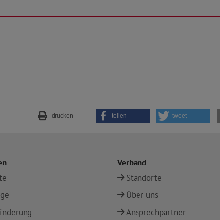
drucken
teilen
tweet
en
Verband
te
Standorte
ege
Über uns
inderung
Ansprechpartner