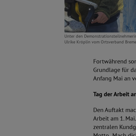
Unter den Demonstrationsteilnehmerin
Ulrike Kröplin vom Ortsverband Breme
Fortwährend sonn
Grundlage für d
Anfang Mai an v
Tag der Arbeit a
Den Auftakt mac
Arbeit am 1. Ma
zentralen Kundg
Motto „Mach dic