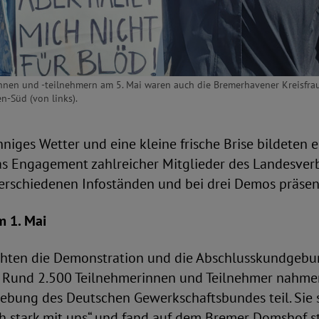
nen und -teilnehmern am 5. Mai waren auch die Bremerhavener Kreisfra
n-Süd (von links).
iges Wetter und eine kleine frische Brise bildeten e
as Engagement zahlreicher Mitglieder des Landesverb
erschiedenen Infoständen und bei drei Demos präsen
m 1. Mai
hten die Demonstration und die Abschlusskundgebu
i. Rund 2.500 Teilnehmerinnen und Teilnehmer nahme
ebung des Deutschen Gewerkschaftsbundes teil. Sie
h stark mit uns“ und fand auf dem Bremer Domshof st