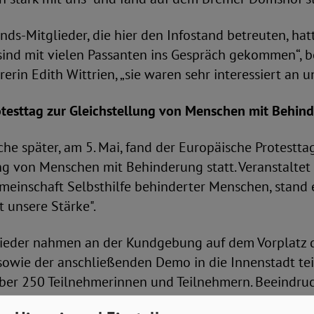
ds-Mitglieder, die hier den Infostand betreuten, hat
r sind mit vielen Passanten ins Gespräch gekommen“, b
rerin Edith Wittrien, „sie waren sehr interessiert an 
otesttag zur Gleichstellung von Menschen mit Behin
e später, am 5. Mai, fand der Europäische Protestta
ng von Menschen mit Behinderung statt. Veranstaltet
meinschaft Selbsthilfe behinderter Menschen, stand 
st unsere Stärke".
lieder nahmen an der Kundgebung auf dem Vorplatz 
wie der anschließenden Demo in die Innenstadt teil.
ber 250 Teilnehmerinnen und Teilnehmern. Beeindru
beiträge gewesen, berichtete Landesschatzmeister Kl