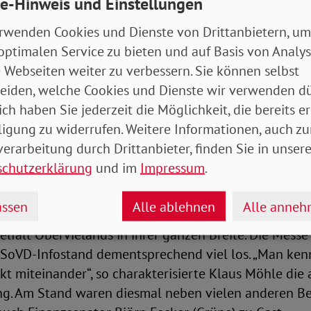
e-Hinweis und Einstellungen
ungen Frau über unsichtbare Behinderungen hat mich 
ßer Sensibilität nahegebracht, warum manche Mensch
rwenden Cookies und Dienste von Drittanbietern, um
ig unauffällig wirken, nicht erwartbar handeln.“
optimalen Service zu bieten und auf Basis von Analy
 Webseiten weiter zu verbessern. Sie können selbst
Obervielander Vielfalt“ am 10. Mai
eiden, welche Cookies und Dienste wir verwenden dü
ich haben Sie jederzeit die Möglichkeit, die bereits er
s Veranstaltungsreigens bildete die Stadtteilmesse 
ligung zu widerrufen. Weitere Informationen, auch zu
 Mai, die in diesem Jahr auf dem Gelände des Sportve
erarbeitung durch Drittanbieter, finden Sie in unsere
. Auch hier hatten die Veranstalter mit „Obervieland b
schutzerklärung
und im
Impressum
.
 das für über 30 Organisationen und Gruppen stand, 
inander im Bremer Süden sorgen. Mit Infoständen, M
ssen
Alle ablehnen
Alle anne
ativen Angeboten und einem abwechslungsreichen 
Vielfalt Obervielands in ihrer ganzen Breite. Die Mess
oVD-Infostand dementsprechend viel los. „Man kennt 
kt miteinander“, so charakterisierte Klaus Möhle di
g. Am Stand waren diesmal neben vielen anderen B