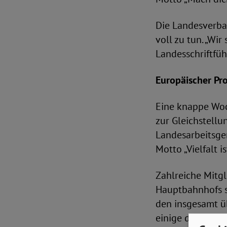
Die Landesverban
voll zu tun. „Wi
Landesschriftfüh
Europäischer Pr
Eine knappe Woch
zur Gleichstellu
Landesarbeitsge
Motto „Vielfalt i
Zahlreiche Mitg
Hauptbahnhofs so
den insgesamt ü
einige der Rede