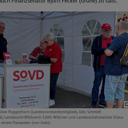
uch Finanzsenator Björn Fecker (Grüne) zu Gast.
: Uwe Poggenhorn (Landesvorstandsmitglied), Udo Schmidt
d), Landesschriftführerin Edith Wittrien und Landesschatzmeister Klaus
einem Passanten (von links).