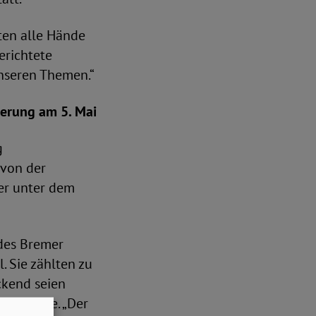
ten alle Hände
erichtete
unseren Themen.“
derung am 5. Mai
g
 von der
er unter dem
des Bremer
 Sie zählten zu
ckend seien
aus Möhle. „Der