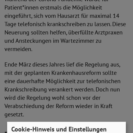
Patient*innen erstmals die Möglichkeit
eingeführt, sich vom Hausarzt für maximal 14
Tage telefonisch krankschreiben zu lassen. Diese
Neuerung sollten helfen, überfüllte Arztpraxen
und Ansteckungen im Wartezimmer zu
vermeiden.
Ende März dieses Jahres lief die Regelung aus,
mit der geplanten Krankenhausreform sollte
eine dauerhafte Möglichkeit zur telefonischen
Krankschreibung verankert werden. Doch nun
wird die Regelung wohl schon vor der
Verabschiedung der Reform wieder in Kraft
gesetzt.
Cookie-Hinweis und Einstellungen