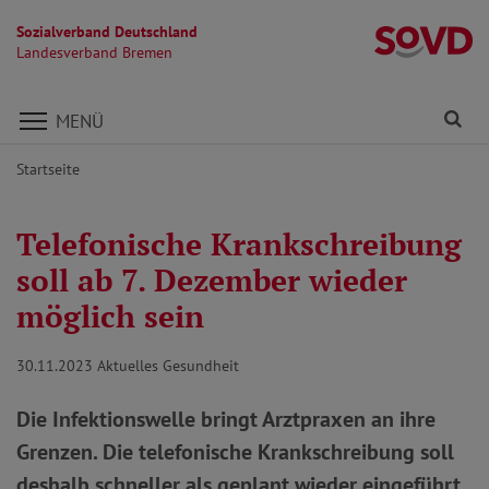
Sozialverband Deutschland
L
Landesverband Bremen
Direkt zu den Inhalten springen
Fi
MENÜ
Startseite
Telefonische Krankschreibung
soll ab 7. Dezember wieder
möglich sein
30.11.2023
Aktuelles Gesundheit
Die Infektionswelle bringt Arztpraxen an ihre
Grenzen. Die telefonische Krankschreibung soll
deshalb schneller als geplant wieder eingeführt