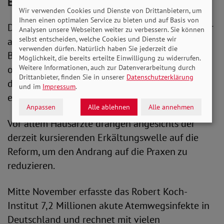
Entscheidung liegt beim G-BA
Wir verwenden Cookies und Dienste von Drittanbietern, um
Ihnen einen optimalen Service zu bieten und auf Basis von
Das Thema stehe für die Sitzung am 7. Dezember
Analysen unsere Webseiten weiter zu verbessern. Sie können
selbst entscheiden, welche Cookies und Dienste wir
auf der Tagesordnung des Gemeinsamen
verwenden dürfen. Natürlich haben Sie jederzeit die
Bundesausschusses (G-BA). Der G-BA ist das
Möglichkeit, die bereits erteilte Einwilligung zu widerrufen.
oberste Gremium der Selbstverwaltung im
Weitere Informationen, auch zur Datenverarbeitung durch
Drittanbieter, finden Sie in unserer
Datenschutzerklärung
deutschen Gesundheitswesen. Auch der SoVD
und im
Impressum
.
entsendet Vertreter in den Ausschuss.
Anpassen
Alle ablehnen
Alle annehmen
Vor allem Hausärzte drängen angesichts der
derzeit kursierenden Erkältungswelle auf die
Reform, um den Andrang auf die Praxen zu
reduzieren.
Mitte November erfasste das Robert Koch-
Institut 7,2 Millionen akute Atemwegsinfekte in
Deutschland und rechnet mit vielen