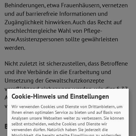
Behinderungen, etwa Frauenhäusern, vernetzen
und auf barrierefreie Informationen und
Zugänglichkeit hinwirken. Auch das Recht auf
geschlechtergleiche Wahl von Pflege-
bzw.Assistenzpersonen sollte gewährleisten
werden.
Nicht zuletzt ist sicherzustellen, dass Betroffene
und ihre Verbände in die Erarbeitung und
Umsetzung der Gewaltschutzkonzepte
verpflichtend einbezogen werden, wie dies § 37
Cookie-Hinweis und Einstellungen
Abs. 5 SGB IX für das Qualitätsmanagement
vergleichbar normiert.
Wir verwenden Cookies und Dienste von Drittanbietern, um
Ihnen einen optimalen Service zu bieten und auf Basis von
Analysen unsere Webseiten weiter zu verbessern. Sie können
selbst entscheiden, welche Cookies und Dienste wir
Belange von Frauen mit Behinderungen
verwenden dürfen. Natürlich haben Sie jederzeit die
Möglichkeit, die bereits erteilte Einwilligung zu widerrufen.