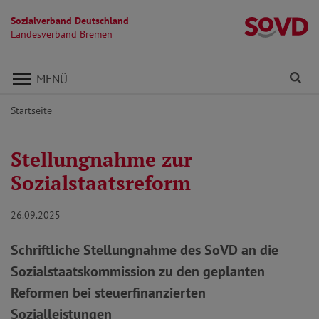
Sozialverband Deutschland
L
Landesverband Bremen
Direkt zu den Inhalten springen
Fi
MENÜ
Startseite
Stellungnahme zur
Sozialstaatsreform
26.09.2025
Schriftliche Stellungnahme des SoVD an die
Sozialstaatskommission zu den geplanten
Reformen bei steuerfinanzierten
Sozialleistungen