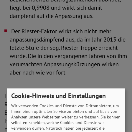
liegt bei 0,9908 und wirkt sich damit
dämpfend auf die Anpassung aus.
 Der Riester-Faktor wirkt sich nicht mehr
anpassungsdämpfend aus, da im Jahr 2013 die
letzte Stufe der sog. Riester-Treppe erreicht
wurde. Die in den vergangenen Jahren von ihm
verursachten Anpassungskürzungen wirken
aber nach wie vor fort
Cookie-Hinweis und Einstellungen
Für das Jahr 2021 ergeben die dem
Referentenentwurf zugrundeliegenden
Wir verwenden Cookies und Dienste von Drittanbietern, um
Berechnungen ein Rentenniveau von 49,37
Ihnen einen optimalen Service zu bieten und auf Basis von
Analysen unsere Webseiten weiter zu verbessern. Sie können
Prozent. Die Niveauschutzklausel muss demnach
selbst entscheiden, welche Cookies und Dienste wir
nicht zur Anwendung kommen.
verwenden dürfen. Natürlich haben Sie jederzeit die