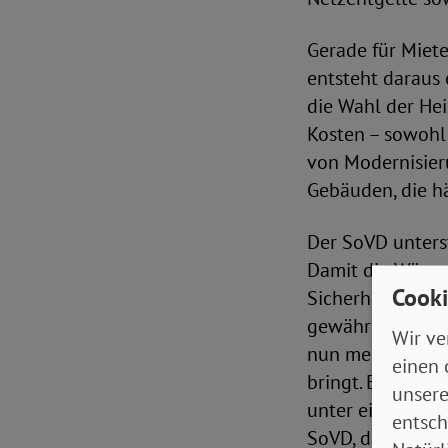
Gerade für Miete
entsteht daraus 
die Wahl der Hei
Kosten – sowohl
von Modernisieru
Gebäuden, die 
Der SoVD unters
Damit die Wärme
Cooki
Sicherheit, bez
gewährleisten. K
Wir ve
nun mehr Klarhe
einen 
bringt. Es bleib
unsere
unter einem Pro
entsch
SoVD, dass im R