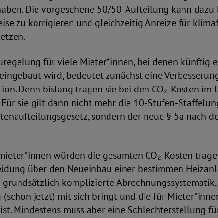
haben. Die vorgesehene 50/50-Aufteilung kann dazu b
eise zu korrigieren und gleichzeitig Anreize für klima
setzen.
regelung für viele Mieter*innen, bei denen künftig e
eingebaut wird, bedeutet zunächst eine Verbesserun
tion. Denn bislang tragen sie bei den CO₂-Kosten im 
 Für sie gilt dann nicht mehr die 10-Stufen-Staffelu
tenaufteilungsgesetz, sondern der neue § 5a nach 
mieter*innen würden die gesamten CO₂-Kosten tragen,
eidung über den Neueinbau einer bestimmen Heizanla
e grundsätzlich komplizierte Abrechnungssystematik, 
(schon jetzt) mit sich bringt und die für Mieter*inn
ist. Mindestens muss aber eine Schlechterstellung f