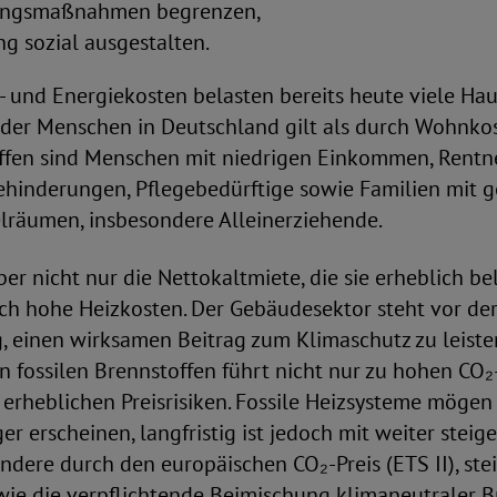
ungsmaßnahmen begrenzen,
g sozial ausgestalten.
und Energiekosten belasten bereits heute viele Hau
 der Menschen in Deutschland gilt als durch Wohnkos
ffen sind Menschen mit niedrigen Einkommen, Rentne
hinderungen, Pflegebedürftige sowie Familien mit g
elräumen, insbesondere Alleinerziehende.
aber nicht nur die Nettokaltmiete, die sie erheblich be
ch hohe Heizkosten. Der Gebäudesektor steht vor de
 einen wirksamen Beitrag zum Klimaschutz zu leisten
 fossilen Brennstoffen führt nicht nur zu hohen CO₂
erheblichen Preisrisiken. Fossile Heizsysteme mögen 
ger erscheinen, langfristig ist jedoch mit weiter stei
ndere durch den europäischen CO₂-Preis (ETS II), st
wie die verpflichtende Beimischung klimaneutraler B