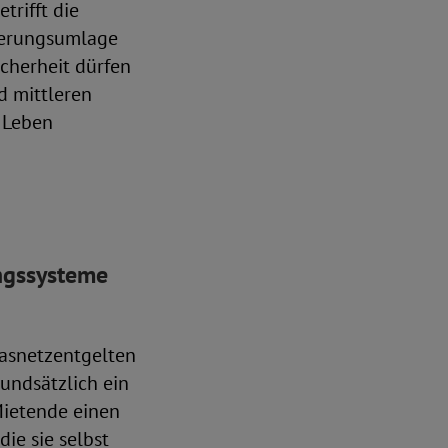
trifft die
sierungsumlage
icherheit dürfen
d mittleren
 Leben
ungssysteme
Gasnetzentgelten
undsätzlich ein
Mietende einen
ie sie selbst