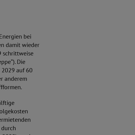
 Energien bei
en damit wieder
 schrittweise
ppe“). Die
 2029 auf 60
ter anderem
ffformen.
lftige
Folgekosten
Vermietenden
n durch