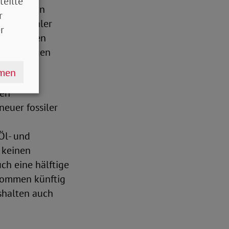
teilte
ligung von
r
imaneutraler
r
amit werden
tscheidungen
setzt.
hmen
ten
neuer fossiler
Öl- und
 keinen
ch eine hälftige
nkommen künftig
shalten auch