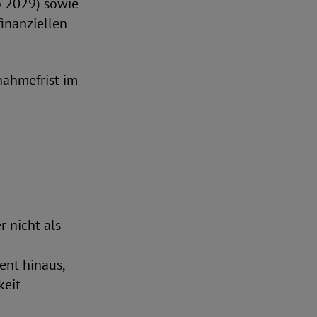
b 2029) sowie
inanziellen
nahmefrist im
r nicht als
ent hinaus,
keit