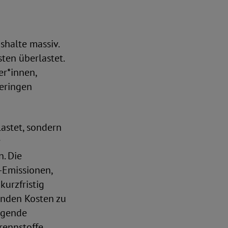
shalte massiv.
ten überlastet.
r*innen,
eringen
lastet, sondern
r
. Die
-Emissionen,
kurzfristig
genden Kosten zu
eigende
rennstoffe.