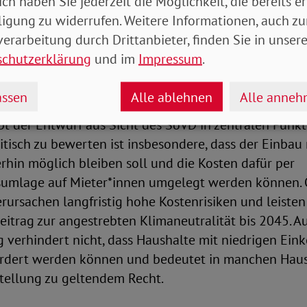
ich haben Sie jederzeit die Möglichkeit, die bereits er
 erreicht wurde. Insbesondere die vorgesehene Betei
ligung zu widerrufen. Weitere Informationen, auch zu
an CO₂-Kosten, Gasnetzentgelten und Mehrkosten kl
erarbeitung durch Drittanbieter, finden Sie in unsere
ein wichtiger Schritt hin zu mehr sozialer Fairness. D
schutzerklärung
und im
Impressum
.
ker an den finanziellen Folgen ihrer Investitionsen
gleich Anreize für klimafreundlichere Heizsysteme ge
ssen
Alle ablehnen
Alle anne
ibt der Entwurf aus Sicht des SoVD in zentralen Punk
itisch zu bewerten ist insbesondere, dass der Einbau 
hin möglich bleiben soll und die Kosten dafür per
umlage auf Mieter*innen umgelegt werden können. 
ursachen langfristig hohe Kostenrisiken und leisten
itrag zur angestrebten Klimaneutralität bis 2045. Au
g verhindert nicht, dass Haushalte mit niedrigen Ei
fordert werden können und bedeutet in manchen Hau
stellung zu geltendem Recht.