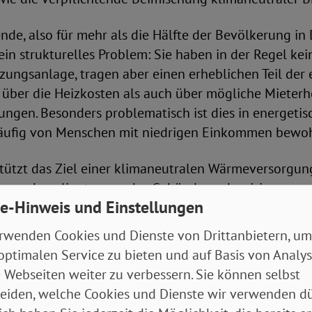
nde, also für mehr als die Hälfte der Bevölkerung in
ein strukturelles Problem: Sie haben in der Regel kei
zungsanlage, tragen aber einen erheblichen Teil der
 über die Heizkosten als auch über mögliche Mieter
ngen. Besonders problematisch ist dies in energetis
häufig von Menschen mit niedrigen Einkommen bewo
tützt das Ziel einer klimaneutralen Wärmeversorgung
wende gelingt, muss das Gebäudemodernisierungsge
e-Hinweis und Einstellungen
ahlbares Wohnen und wirksamen Klimaschutz gleich
limapolitisch ist der Vorstoß ein deutlicher Rückschr
rwenden Cookies und Dienste von Drittanbietern, um
it und Planungssicherheit für Eigentümer*innen sow
optimalen Service zu bieten und auf Basis von Analy
t abzuwarten, ob damit die anhaltend niedrige Sanie
 Webseiten weiter zu verbessern. Sie können selbst
zent durchbrochen werden kann. Ausdrücklich begr
eiden, welche Cookies und Dienste wir verwenden dü
ahmen des Referentenentwurfs eine Einigung zum be