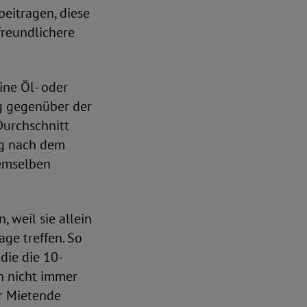
eitragen, diese
freundlichere
ine Öl- oder
g gegenüber der
Durchschnitt
ng nach dem
demselben
 weil sie allein
ge treffen. So
die die 10-
en nicht immer
ür Mietende