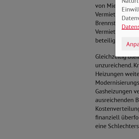
Natürl
von Mieterinnen
Einwil
Vermieterinnen 
Datenv
Brennstoffe ist 
Daten
Vermietende stär
beteiligt und zu
Anpa
Gleichzeitig ble
unzureichend. Kr
Heizungen weiter
Modernisierungs
Gasheizungen ver
ausreichenden Be
Kostenverteilun
finanziell über
eine Schlechter