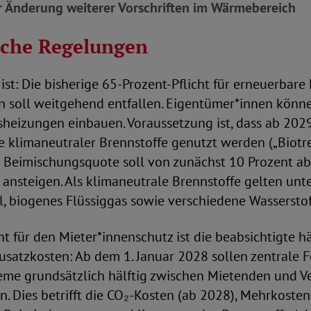
r Änderung weiterer Vorschriften im Wärmebereich
iche Regelungen
ist: Die bisherige 65-Prozent-Pflicht für erneuerbare
 soll weitgehend entfallen. Eigentümer*innen könn
heizungen einbauen. Voraussetzung ist, dass ab 2029
e klimaneutraler Brennstoffe genutzt werden („Biotre
 Beimischungsquote soll von zunächst 10 Prozent ab
 ansteigen. Als klimaneutrale Brennstoffe gelten un
l, biogenes Flüssiggas sowie verschiedene Wassersto
t für den Mieter*innenschutz ist die beabsichtigte hä
usatzkosten: Ab dem 1. Januar 2028 sollen zentrale 
steme grundsätzlich hälftig zwischen Mietenden und 
n. Dies betrifft die CO₂-Kosten (ab 2028), Mehrkoste