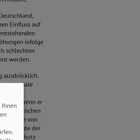
 Deutschland,
nen Einfluss auf
 entstehenden
höhungen infolge
ch schlechten
hnt werden.
 ausdrücklich.
setz soziale
ermaßen
itt, auch wenn er
 Ihnen
ie die Branchen
sen
rungsquote von
üßen möchte der
rfen.
sseren Schutz