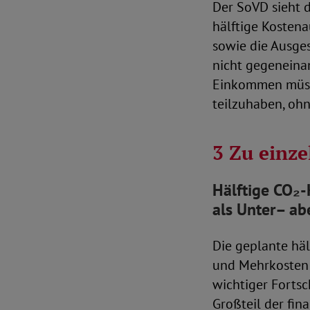
Der SoVD sieht d
hälftige Kosten
sowie die Ausges
nicht gegeneina
Einkommen müsse
teilzuhaben, ohn
3 Zu einz
Hälftige CO
₂
-
als Unter
–
ab
Die geplante hä
und Mehrkosten k
wichtiger Fortsc
Großteil der fin