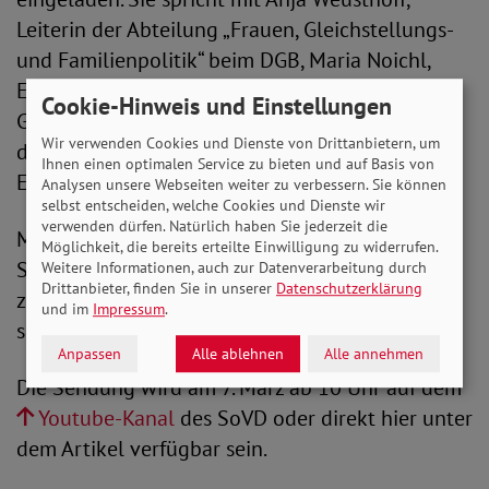
Leiterin der Abteilung „Frauen, Gleichstellungs-
und Familienpolitik“ beim DGB, Maria Noichl,
Europaabgeordnete der SPD, Dag Schölper,
Cookie-Hinweis und Einstellungen
Geschäftsführer des Bundesforum Männer und
Wir verwenden Cookies und Dienste von Drittanbietern, um
der Weltfußballerin, Olympiasiegerin und
Ihnen einen optimalen Service zu bieten und auf Basis von
Europameistern Almuth Schult.
Analysen unsere Webseiten weiter zu verbessern. Sie können
selbst entscheiden, welche Cookies und Dienste wir
verwenden dürfen. Natürlich haben Sie jederzeit die
Mit viel Expertise diskutieren sie über nötige
Möglichkeit, die bereits erteilte Einwilligung zu widerrufen.
Schritte, um die Gleichstellung der Geschlechter
Weitere Informationen, auch zur Datenverarbeitung durch
Drittanbieter, finden Sie in unserer
Datenschutzerklärung
zu erreichen und die Lohnlücke endlich zu
und im
Impressum
.
schließen.
Anpassen
Alle ablehnen
Alle annehmen
Die Sendung wird am 7. März ab 10 Uhr auf dem
Youtube-Kanal
des SoVD oder direkt hier unter
dem Artikel verfügbar sein.