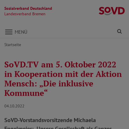
Sozialverband Deutschland
L
Landesverband Bremen
Direkt zu den Inhalten springen
Fi
MENÜ
Startseite
SoVD.TV am 5. Oktober 2022
in Kooperation mit der Aktion
Mensch: „Die inklusive
Kommune“
04.10.2022
SoVD-Vorstandsvorsitzende Michaela
Engelmeier: „Unsere Gesellschaft als Ganzes