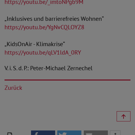
https://youtu.be/_imtoNPgb9M
„Inklusives und barrierefreies Wohnen“
https://youtu.be/YgNvCQLOYZ8
„KidsOnAir - Klimakrise“
https://youtu.be/qLV1ldA_0RY
V. i. S. d. P.: Peter-Michael Zernechel
Zurück