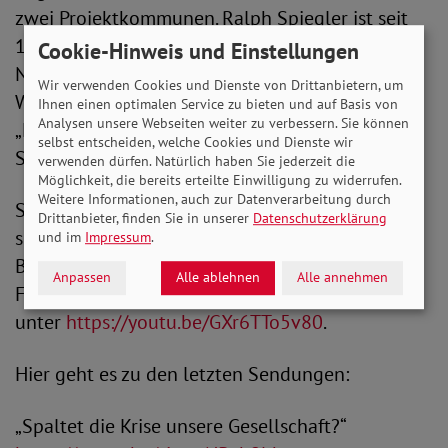
zwei Projektkommunen. Ralph Spiegler ist seit
1994 Bürgermeister der Verbandsgemeinde
Cookie-Hinweis und Einstellungen
Nieder-Olm in Rheinland-Pfalz und Rolf
Wir verwenden Cookies und Dienste von Drittanbietern, um
Weinreich Vorsitzender der Steuerungsgruppe
Ihnen einen optimalen Service zu bieten und auf Basis von
Analysen unsere Webseiten weiter zu verbessern. Sie können
„Kommune inklusiv“ im niedersächsischen
selbst entscheiden, welche Cookies und Dienste wir
Schneeverdingen.
verwenden dürfen. Natürlich haben Sie jederzeit die
Möglichkeit, die bereits erteilte Einwilligung zu widerrufen.
Weitere Informationen, auch zur Datenverarbeitung durch
SoVD.TV präsentiert von der Aktion Mensch
Drittanbieter, finden Sie in unserer
Datenschutzerklärung
sehen Sie im Fernsehprogramm von Alex
und im
Impressum
.
Berlin, über die Homepage des SoVD, die SoVD-
Anpassen
Alle ablehnen
Alle annehmen
Facebookseite und den SoVD-YouTube-Kanal
unter
https://youtu.be/GXr6TTo5v80
.
Hier geht es zu den letzten Sendungen:
„Spaltet die Krise unsere Gesellschaft?“