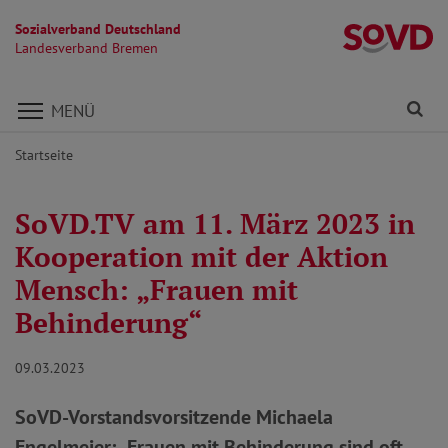
Sozialverband Deutschland
L
Landesverband Bremen
Direkt zu den Inhalten springen
Fi
MENÜ
Startseite
SoVD.TV am 11. März 2023 in
Kooperation mit der Aktion
Mensch: „Frauen mit
Behinderung“
09.03.2023
SoVD-Vorstandsvorsitzende Michaela
Engelmeier: „Frauen mit Behinderung sind oft