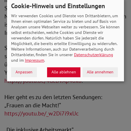
mit dabei ist Dr. Monika Rosenbaum. Die
Cookie-Hinweis und Einstellungen
Sozialwissenschaftlerin ist Leiterin des
Netzwerkbüros NRW. Expertin der Aktion Mensch
Wir verwenden Cookies und Dienste von Drittanbietern, um
Ihnen einen optimalen Service zu bieten und auf Basis von
ist Dagmar Greskamp, Referentin für Arbeit und
Analysen unsere Webseiten weiter zu verbessern. Sie können
Inklusion.
selbst entscheiden, welche Cookies und Dienste wir
verwenden dürfen. Natürlich haben Sie jederzeit die
Möglichkeit, die bereits erteilte Einwilligung zu widerrufen.
SoVD.TV präsentiert von der Aktion Mensch
Weitere Informationen, auch zur Datenverarbeitung durch
Drittanbieter, finden Sie in unserer
Datenschutzerklärung
sehen Sie im Fernsehprogramm von Alex Berlin,
und im
Impressum
.
über die Homepage des SoVD und den SoVD-
YouTube-Kanal unter
Anpassen
Alle ablehnen
Alle annehmen
https://youtu.be/4GcDvAp40x8
.
Hier geht es zu den letzten Sendungen:
„Frauen an die Macht!“
https://youtu.be/_w2Di7i9xUc
„Die inklusive Arbeitsmarkt“