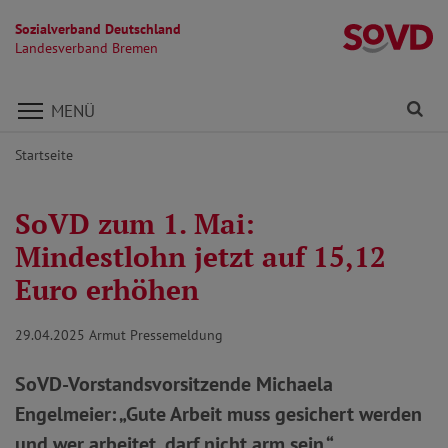
Sozialverband Deutschland
L
Landesverband Bremen
Direkt zu den Inhalten springen
Fi
MENÜ
Startseite
SoVD zum 1. Mai:
Mindestlohn jetzt auf 15,12
Euro erhöhen
29.04.2025
Armut Pressemeldung
SoVD-Vorstandsvorsitzende Michaela
Engelmeier: „Gute Arbeit muss gesichert werden
und wer arbeitet, darf nicht arm sein.“