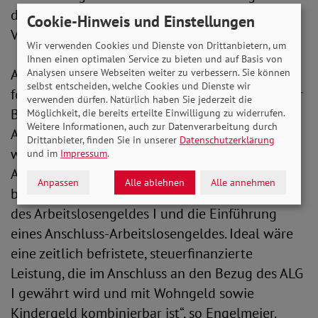
deutlich einzudämmen“, so die SoVD-
Cookie-Hinweis und Einstellungen
Vorstandsvorsitzende.
Wir verwenden Cookies und Dienste von Drittanbietern, um
Ihnen einen optimalen Service zu bieten und auf Basis von
Auch bei der Absicherung von Arbeitslosen
Analysen unsere Webseiten weiter zu verbessern. Sie können
selbst entscheiden, welche Cookies und Dienste wir
fordert der SoVD deutliche Verbesserungen. „Wer
verwenden dürfen. Natürlich haben Sie jederzeit die
Beiträge zahlt, verdient Respekt und eine starke
Möglichkeit, die bereits erteilte Einwilligung zu widerrufen.
Weitere Informationen, auch zur Datenverarbeitung durch
Absicherung. Statt ins Bürgergeld gedrängt zu
Drittanbieter, finden Sie in unserer
Datenschutzerklärung
werden, müssen die Menschen über die
und im
Impressum
.
Arbeitslosenversicherung abgesichert sein. Wir
Anpassen
Alle ablehnen
Alle annehmen
brauchen eine Verlängerung der Bezugszeiten
des Arbeitslosengeldes I und die Einführung
eines Anschluss-Arbeitslosengeldes. Ideal wäre
eine zeitlich befristete, steuerfinanzierte
Leistung, die im Anschluss an den Bezug des ALG
I gewährt wird und mit Wohngeld sowie
Kindergeld kombinierbar ist“, so Engelmeier.