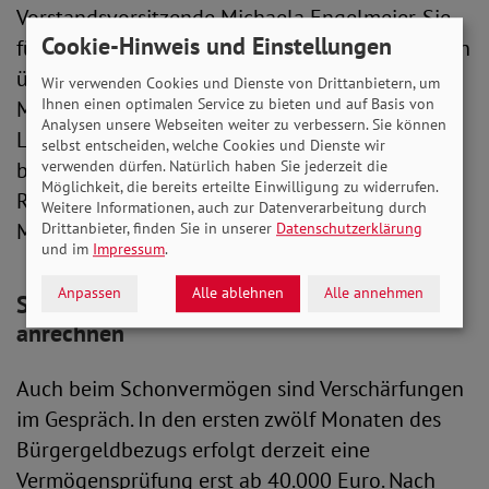
Vorstandsvorsitzende Michaela Engelmeier. Sie
Cookie-Hinweis und Einstellungen
führt weiter aus: „Das Jobcenter übernimmt dann
über kurz oder lang nur noch einen Teil der
Wir verwenden Cookies und Dienste von Drittanbietern, um
Ihnen einen optimalen Service zu bieten und auf Basis von
Miete – für den anderen Teil müssen die
Analysen unsere Webseiten weiter zu verbessern. Sie können
Leistungsbeziehenden selbst aufkommen. Das
selbst entscheiden, welche Cookies und Dienste wir
verwenden dürfen. Natürlich haben Sie jederzeit die
bedeutet de facto eine Kürzung ihres
Möglichkeit, die bereits erteilte Einwilligung zu widerrufen.
Regelsatzes. Denn der Regelbedarf ist nicht für
Weitere Informationen, auch zur Datenverarbeitung durch
Mietzahlungen vorgesehen.“
Drittanbieter, finden Sie in unserer
Datenschutzerklärung
und im
Impressum
.
Anpassen
Alle ablehnen
Alle annehmen
SoVD: Altersvorsorge nicht auf Vermögen
anrechnen
Auch beim Schonvermögen sind Verschärfungen
im Gespräch. In den ersten zwölf Monaten des
Bürgergeldbezugs erfolgt derzeit eine
Vermögensprüfung erst ab 40.000 Euro. Nach