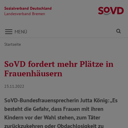
Sozialverband Deutschland
L
Landesverband Bremen
Direkt zu den Inhalten springen
Fi
MENÜ
Startseite
SoVD fordert mehr Plätze in
Frauenhäusern
23.11.2022
SoVD-Bundesfrauensprecherin Jutta König: „Es
besteht die Gefahr, dass Frauen mit ihren
Kindern vor der Wahl stehen, zum Täter
zurückzukehren oder Obdachlosigkeit zu