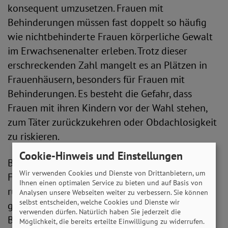
konsequent umzusetzen. Frauen mit
Behinderungen müssen fast doppelt so häufig
wie nichtbehinderte Frauen körperliche Gewalt
im Erwachsenenalter erleben. Trotz dieser
erschreckenden Zahl mangelt es an Plätzen in
Frauenhäusern, besonders für Frauen mit
Behinderungen. Es besteht die Gefahr, dass
Frauen mit ihren Kindern vor der Wahl stehen,
zum Täter zurückzukehren oder Obdachlosigkeit
zu riskieren.
Cookie-Hinweis und Einstellungen
Betroffene Frauen, aber auch Familie,
Wir verwenden Cookies und Dienste von Drittanbietern, um
Freund*innen und Nachbar*innen können sich
Ihnen einen optimalen Service zu bieten und auf Basis von
rund um die Uhr an das Hilfetelefon „Gewalt
Analysen unsere Webseiten weiter zu verbessern. Sie können
selbst entscheiden, welche Cookies und Dienste wir
gegen Frauen“ wenden. Sie erreichen die
verwenden dürfen. Natürlich haben Sie jederzeit die
Beraterinnen unter der Telefonnummer 0800
Möglichkeit, die bereits erteilte Einwilligung zu widerrufen.