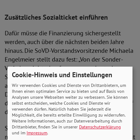
Zusätzliches Sozialticket einführen
Dafür müsse die Finanzierung sichergestellt
werden, auch über die nächsten beiden Jahre
hinaus. Die SoVD-Vorstandsvorsitzende Michaela
Engelmeier stellt dazu fest: „Von der Sonder-
Verkehrsministerkonferenz muss ein starkes
Cookie-Hinweis und Einstellungen
Signal für bezahlbare und nachhaltige Mobilität
ausgehen. Preiserhöhungen beim
Wir verwenden Cookies und Dienste von Drittanbietern, um
Ihnen einen optimalen Service zu bieten und auf Basis von
Deutschlandticket wären der falsche Weg, denn
Analysen unsere Webseiten weiter zu verbessern. Sie können
dann würden die Menschen wieder verstärkt auf
selbst entscheiden, welche Cookies und Dienste wir
verwenden dürfen. Natürlich haben Sie jederzeit die
das Auto umsteigen.“
Möglichkeit, die bereits erteilte Einwilligung zu widerrufen.
Weitere Informationen, auch zur Datenverarbeitung durch
Drittanbieter, finden Sie in unserer
Datenschutzerklärung
Statt über Preiserhöhungen nachzudenken,
und im
Impressum
.
müsse die Politik den Preis eher senken, Mobilität