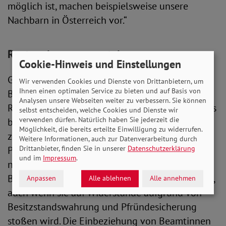
möglich ist, machen beispielsweise unsere
Nachbarn in Österreich vor.“
Rentenniveau muss steigen
Cookie-Hinweis und Einstellungen
Gleichzeitig ermahnte Michaela Engelmeier die
Wir verwenden Cookies und Dienste von Drittanbietern, um
Ihnen einen optimalen Service zu bieten und auf Basis von
Bundesregierung, sich um die Höhe des
Analysen unsere Webseiten weiter zu verbessern. Sie können
Rentenniveaus zu kümmern. Der SoVD fordert, es
selbst entscheiden, welche Cookies und Dienste wir
verwenden dürfen. Natürlich haben Sie jederzeit die
beim aktuellen Wert von 48 Prozent verlässlich
Möglichkeit, die bereits erteilte Einwilligung zu widerrufen.
zu stabilisieren und perspektivisch auf 53
Weitere Informationen, auch zur Datenverarbeitung durch
Drittanbieter, finden Sie in unserer
Datenschutzerklärung
Prozent anzuheben. Dafür müsse die Regierung
und im
Impressum
.
neue Wege gehen: „Hier muss die neue
Bundesregierung aus solidarischen Gründen ran,
Anpassen
Alle ablehnen
Alle annehmen
auch wenn sie auf Widerstände aufgrund von
Besitzstandswahrung und Pfründesicherung
stoßen wird. Die Einbeziehung von Beamtinnen