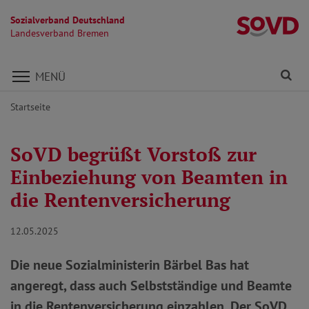
Sozialverband Deutschland
L
Landesverband Bremen
Direkt zu den Inhalten springen
Fi
MENÜ
Startseite
SoVD begrüßt Vorstoß zur
Einbeziehung von Beamten in
die Rentenversicherung
12.05.2025
Die neue Sozialministerin Bärbel Bas hat
angeregt, dass auch Selbstständige und Beamte
in die Rentenversicherung einzahlen. Der SoVD