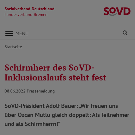
Sozialverband Deutschland
L
Landesverband Bremen
Direkt zu den Inhalten springen
Fi
MENÜ
Startseite
Schirmherr des SoVD-
Inklusionslaufs steht fest
08.06.2022
Pressemeldung
SoVD-Präsident Adolf Bauer: „Wir freuen uns
über Özcan Mutlu gleich doppelt: Als Teilnehmer
und als Schirmherrn!“