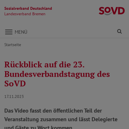
Sozialverband Deutschland
L
Landesverband Bremen
Direkt zu den Inhalten springen
Fi
MENÜ
Startseite
Rückblick auf die 23.
Bundesverbandstagung des
SoVD
17.11.2023
Das Video fasst den öffentlichen Teil der
Veranstaltung zusammen und lässt Delegierte
und Gäste zu Wort kommen.