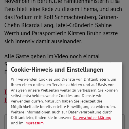
November in Berlin. Die Familienministerin Lisa
Paus hielt eine Rede zu diesem Thema, und auch
das Podium mit Rolf Schmachtenberg, Grünen-
Chefin Ricarda Lang, Tafel-Gründerin Sabine
Werth und Parasportlerin Kirsten Bruhn setzte
sich intensiv damit auseinander.
Alle Gäste geben im Video noch einmal
Statements dazu ab und Delegierte teilen ihre
Cookie-Hinweis und Einstellungen
Eindrücke von der Bundesverbandstagung mit.
Wir verwenden Cookies und Dienste von Drittanbietern, um
Ihnen einen optimalen Service zu bieten und auf Basis von
Das Video zur
Analysen unsere Webseiten weiter zu verbessern. Sie können
selbst entscheiden, welche Cookies und Dienste wir
Bundesverbandstagung
verwenden dürfen. Natürlich haben Sie jederzeit die
Möglichkeit, die bereits erteilte Einwilligung zu widerrufen.
Weitere Informationen, auch zur Datenverarbeitung durch
Drittanbieter, finden Sie in unserer
Datenschutzerklärung
und im
Impressum
.