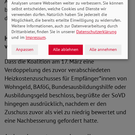
Abschaffung der EEG-Umlage sagte er: „Noch
Analysen unsere Webseiten weiter zu verbessern. Sie können
besser wäre jedoch ergänzend eine Absenkung
selbst entscheiden, welche Cookies und Dienste wir
verwenden dürfen. Natürlich haben Sie jederzeit die
der Stromsteuer gewesen.“
Möglichkeit, die bereits erteilte Einwilligung zu widerrufen.
Weitere Informationen, auch zur Datenverarbeitung durch
Drittanbieter, finden Sie in unserer
Datenschutzerklärung
Heizkostenzuschuss für ärmere Haushalte
und im
Impressum
.
verdoppelt
Anpassen
Alle ablehnen
Alle annehmen
Dass die Koalition am 17. März eine
Verdoppelung des zuvor verabschiedeten
Heizkostenzuschusses für Empfänger*innen von
Wohngeld, BAföG, Bundesausbildungshilfe oder
Ausbildungsgeld beschloss, begrüßte der SoVD
hingegen ausdrücklich, nachdem er den
Zuschuss zuvor als viel zu niedrig bewertet und
eine Nachbesserung gefordert hatte.