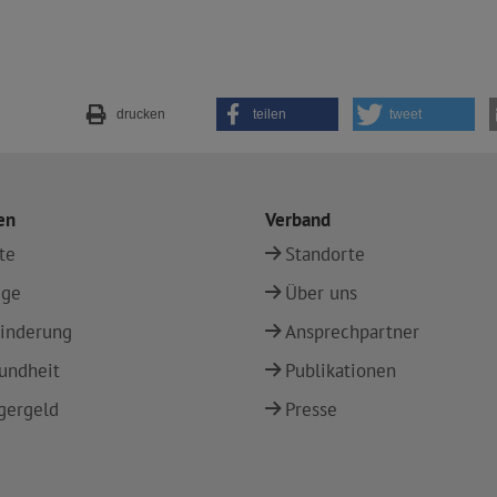
drucken
teilen
tweet
en
Verband
te
Standorte
ege
Über uns
inderung
Ansprechpartner
undheit
Publikationen
gergeld
Presse