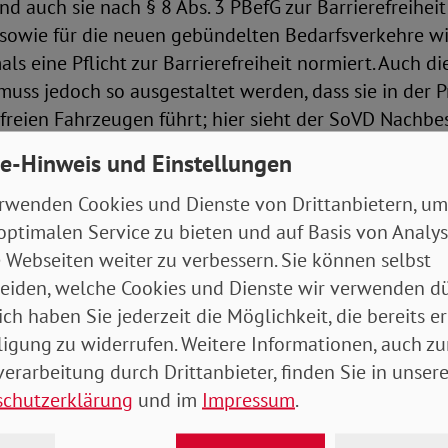
d auch sie nach § 8 Abs. 3 PBefG zur Barrierefreiheit 
 sowie für die neuen gebündelten Bedarfsverkehre wi
ls eine Pflicht zur Barrierefreiheit normiert. Auch d
uss jedoch so ausgestaltet werden, dass sie in der Pr
freien Fahrzeugen führt; hier sieht der SoVD Nachbe
dem, Standards der Barrierefreiheit für die Fahrzeug
e-Hinweis und Einstellungen
finieren, um Rechtssicherheit für Kunden wie für Un
muss gewährleistet werden, dass die barrierefreien
rwenden Cookies und Dienste von Drittanbietern, um
 und vermittelt werden können. Die Neuregelung soll
optimalen Service zu bieten und auf Basis von Analy
n, wie dies in den Eckpunkten zur Reform ursprüngli
 Webseiten weiter zu verbessern. Sie können selbst
eiden, welche Cookies und Dienste wir verwenden dü
ich haben Sie jederzeit die Möglichkeit, die bereits er
, dass bei Einführung der neuen Verkehrsformen ger
ligung zu widerrufen. Weitere Informationen, auch zu
 Vermittlung und Abwicklung konsequent barrierefrei 
erarbeitung durch Drittanbieter, finden Sie in unsere
isierung darf nicht zu neuen Exklusionen führen. Hie
schutzerklärung
und im
Impressum
.
inisterium den Referentenentwurf dringend nachbe