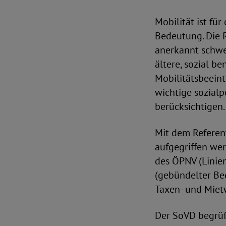
Mobilität ist fü
Bedeutung. Die R
anerkannt schwe
ältere, sozial 
Mobilitätsbeein
wichtige sozialp
berücksichtigen.
Mit dem Referen
aufgegriffen we
des ÖPNV (Linie
(gebündelter Be
Taxen- und Miet
Der SoVD begrüß