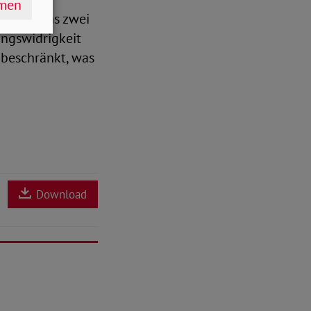
hmen
mindestens zwei
ungswidrigkeit
 beschränkt, was
Download