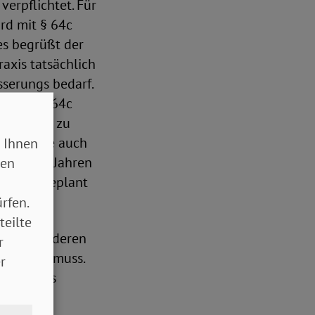
verpflichtet. Für
rd mit § 64c
ies begrüßt der
axis tatsächlich
sserungs bedarf.
e nach § 64c
ternehmer zu
 Fahrzeuge auch
 Ihnen
te nach 5 Jahren
sen
ch auch geplant
rfen.
teilte
ade auch deren
r
erfolgen muss.
r
r muss das
ssern.