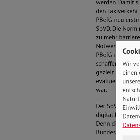
werden. Damit sin
den Taxiverkehr
PBefG-neu erstma
SoVD. Die Norm m
zu mehr barriere
Notwendig ist zu
Cooki
PBefG-neu zu de
schaffen. Zudem 
Wir ve
gezielt bestellt
einen 
evaluiert werde
unsere
war.
entsch
Natürl
Der SoVD betont
Einwil
digital basierte
Datenv
Denn die Digital
Daten
Bundesverkehrsm