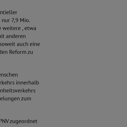
ntieller
 nur 7,9 Mio.
 weitere , etwa
mit anderen
soweit auch eine
enden Reform zu
enschen
rkehrs innerhalb
enheitsverkehrs
egelungen zum
ÖPNV zugeordnet