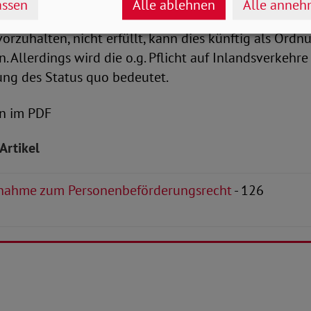
ssen
Alle ablehnen
Alle anne
usse sind Verbesserungen geplant. Wird die Pflicht, 
vorzuhalten, nicht erfüllt, kann dies künftig als Ordn
 Allerdings wird die o.g. Pflicht auf Inlandsverkehre
ung des Status quo bedeutet.
n im PDF
Artikel
nahme zum Personenbeförderungsrecht
- 126