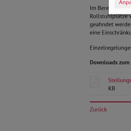
Anpa
Im Bereich Fernb
Rollstuhlplätze 
geahndet werden.
eine Einschränk
Einzelregelunge
Downloads zum 
Stellung
KB
Zurück