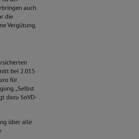
erbringen auch
r die
hne Vergütung.
rsicherten
nitt bei 2.015
uro für
gung. „Selbst
agt dazu SoVD-
ng über alle
e