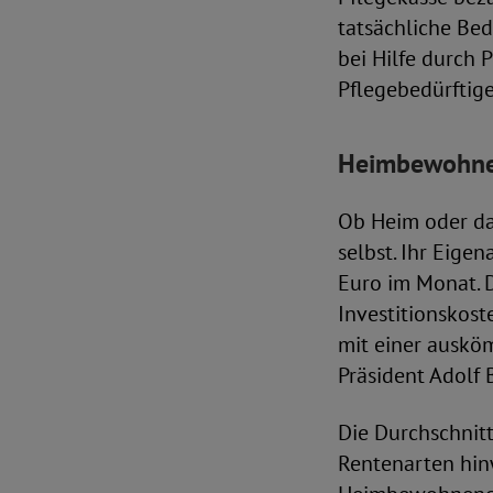
tatsächliche Bed
bei Hilfe durch 
Pflegebedürftig
Heimbewohnen
Ob Heim oder dah
selbst. Ihr Eige
Euro im Monat. D
Investitionskost
mit einer ausköm
Präsident Adolf 
Die Durchschnit
Rentenarten hinw