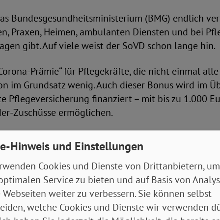
das Bundesgesundheitsministerium (BMG) endlich vers
ken, Praxen, Heimen, ambulanten Diensten und bei Pf
agen gibt. Auf viele weist der SoVD schon lange hin.
Corona-Prämie“ für Pflegekräfte, die nicht einmal alle
on im Grundsatz wenig. Auch dieser Bonus wird im Üb
te Pflegeversicherung finanziert – mit bis zu 1.000 Eu
der-Zuschüsse ermöglichen.
als Armutsrisiko – echte Reform überfällig
e-Hinweis und Einstellungen
rwenden Cookies und Dienste von Drittanbietern, um
ster Jens Spahn (CDU) hat viele Pakete und Gesetze
optimalen Service zu bieten und auf Basis von Analy
ch zugesagt oder Entwürfe vorgestellt. Was in der l
 Webseiten weiter zu verbessern. Sie können selbst
wirklich kommt, muss sich zeigen.
eiden, welche Cookies und Dienste wir verwenden dü