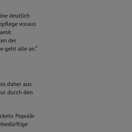
ine deutlich
npflege voraus
damit
ten der
 geht alle an.“
uss daher aus
 nur durch den
ckeln. Populär
gebedürftige