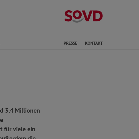
Landesverband
Finden
PRESSE
KONTAKT
d 3,4 Millionen
ie
 für viele ein
d außerdem die