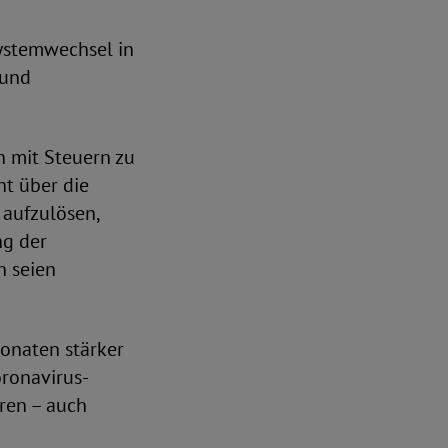
ystemwechsel in
 und
n mit Steuern zu
t über die
 aufzulösen,
ng der
n seien
Monaten stärker
ronavirus-
ren – auch