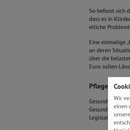
So befasst sich 
dass es in Klini
etliche Probleml
Eine einmalige „
an deren Situati
über die belaste
Euro sollen Län
Pflegebedarf 
Cooki
Wir ve
Gesundheitsmini
einen 
Gesundheitsberei
unsere
Legislatur noch 
entsch