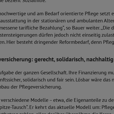
bezieht Sozialhilfe.
 hochwertige und am Bedarf orientierte Pflege setzt e
lausstattung in der stationären und ambulanten Alte
essene tarifliche Bezahlung“, so Bauer weiter. „Die 
tensteigerungen dürfen jedoch nicht einseitig zulas
n. Hier besteht dringender Reformbedarf, denn Pflege
versicherung:
gerecht, solidarisch, nachhaltig
Aufgabe der ganzen Gesellschaft. Ihre Finanzierung m
ftssicher, solidarisch und fair sein. Lösbar wäre das
bau der Pflegeversicherung.
 verschiedene Modelle – etwa, die Eigenanteile zu de
Spitze-Tausch“. Er kehrt das aktuelle Modell um: Pfle