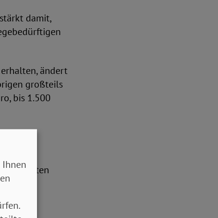
tärkt damit,
legebedürftigen
 erhalten, ändert
rigen großteils
ro, bis 1.500
 Ihnen
 im gesamten
sen
aufenden
rfen.