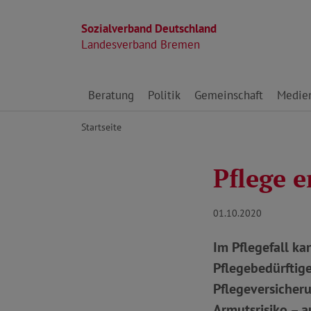
Sozialverband Deutschland
Landesverband Bremen
Direkt zu den Inhalten springen
Beratung
Politik
Gemeinschaft
Medie
Startseite
Pflege e
01.10.2020
Im Pflegefall ka
Pflegebedürftige
Pflegeversicherun
Armutsrisiko – a