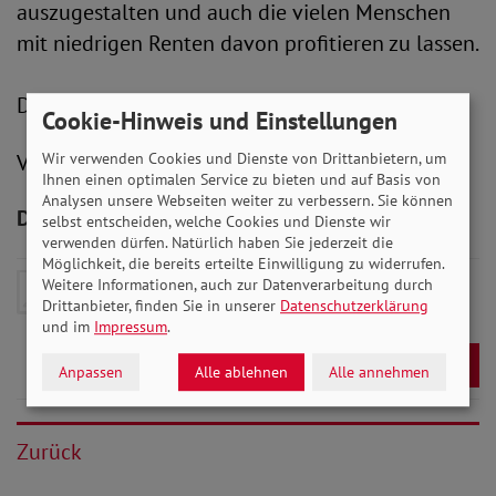
auszugestalten und auch die vielen Menschen
mit niedrigen Renten davon profitieren zu lassen.
Den gesamten offenen Brief finden Sie
HIER
.
Cookie-Hinweis und Einstellungen
V.i.S.d.P.: Peter-Michael Zernechel
Wir verwenden Cookies und Dienste von Drittanbietern, um
Ihnen einen optimalen Service zu bieten und auf Basis von
Analysen unsere Webseiten weiter zu verbessern. Sie können
Downloads zum Artikel
selbst entscheiden, welche Cookies und Dienste wir
verwenden dürfen. Natürlich haben Sie jederzeit die
Möglichkeit, die bereits erteilte Einwilligung zu widerrufen.
Offener Brief von SoVD-Präsident
Weitere Informationen, auch zur Datenverarbeitung durch
Drittanbieter, finden Sie in unserer
Datenschutzerklärung
Adolf Bauer
- 145 KB
und im
Impressum
.
Download
Anpassen
Alle ablehnen
Alle annehmen
Zurück