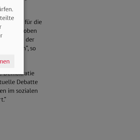
rfen.
teilte
 Weichen für die
r
 aufgeschoben
r
chtig, bei der
nzustehen“, so
hmen
ne Demokratie
tuelle Debatte
en im sozialen
t.“