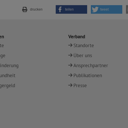
drucken
teilen
tweet
en
Verband
te
Standorte
ege
Über uns
inderung
Ansprechpartner
undheit
Publikationen
gergeld
Presse