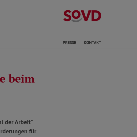
Landesverband
Finden
PRESSE
KONTAKT
de beim
l der Arbeit"
orderungen für