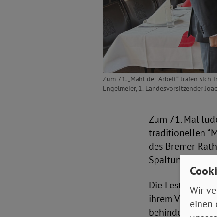
Zum 71. „Mahl der Arbeit“ trafen sich
Engelmeier, 1. Landesvorsitzender Joa
Zum 71. Mal lud
traditionellen “
des Bremer Rath
Spaltung – Sozi
Cooki
Die Festrede hie
Wir ve
ihrem Vortrag g
einen 
behinderter Men