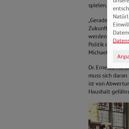
unsere
spielen.
entsch
Natürl
„Gerade bei Rent
Einwil
Zukunft zu lege
Datenv
werden, wird das 
Daten
Politik den Fing
Michaela Engelm
Anpa
Dr. Ernesto Hard
muss sich daran
ist von Abwertu
Haushalt gefähr