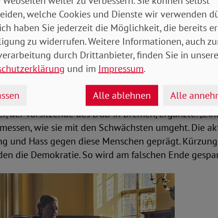
 Webseiten weiter zu verbessern. Sie können selbst
eiden, welche Cookies und Dienste wir verwenden dü
ich haben Sie jederzeit die Möglichkeit, die bereits er
e, Pflege und Inklusion kommt es jetzt darauf an, die
ligung zu widerrufen. Weitere Informationen, auch zu
n. Wenn angekündigte Verbesserungen immer wieder
erarbeitung durch Drittanbieter, finden Sie in unsere
Vertrauen in die Politik verspielt. Deswegen ist es wi
schutzerklärung
und im
Impressum
.
er in die Wunde zu legen und für gute Sozialpolitik ei
eier.
ssen
Alle ablehnen
Alle anne
er, der Vorsitzende des DGB in Bremen, ergänzte: „Ei
 messen, wie sie mit den Schwächsten umgeht. Die ak
ng und Hass gegen diese Menschen geprägt. Kürzung
den die Demokratie. So wird am falschen Ende gespar