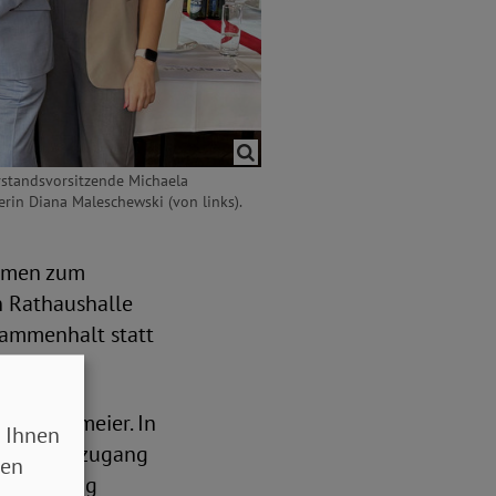
orstandsvorsitzende Michaela
rin Diana Maleschewski (von links).
remen zum
en Rathaushalle
sammenhalt statt
la Engelmeier. In
 Ihnen
beitsmarktzugang
sen
onsvertrag