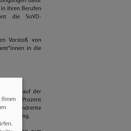
edingungen dafür
 in ihren Berufen
tont die SoVD-
en Vorstoß von
amt*innen in die
er Fleck auf der
 Ihnen
s auf 53 Prozent
sen
i der Grundrente
bsminderung.
rfen.