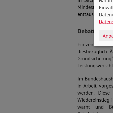
In Sachen Arbe
Natürl
Mindestlohn der
Einwil
enttäuschend
.
Datenv
Daten
Debatte zu So
Anpa
Ein zentrales T
diesbezüglich 
Grundsicher
Leistungsversch
Im Bundeshausha
in Arbeit vorge
werden. Diese
Wiedereinstieg 
warnt und Bü