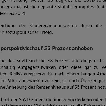
htige Richtung weisen. So begrüßt die SoVD-Vorst
eier zunächst die geplante Stabilisierung des Rent
dest bis 2031.
eichung der Kindererziehungszeiten durch die 
in sozialpolitischer Erfolg.
perspektivisch
auf 53 Prozent anheben
ng des SoVD sind die 48 Prozent allerdings nicht
chhaltig entgegenzuwirken oder diese gar zu ve
m Risiko ausgesetzt ist, nach einem langen Arbe
im Alter angewiesen zu sein, ist nach Überzeugu
eine Anhebung des Rentenniveaus auf 53 Prozent not
achtet der SoVD zudem die immer wiederkehrenden 