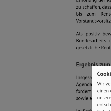
Erhöhung der Re
zu schaffen, das
bis zum Rente
Vorstandsvorsit
Als positiv b
Bundesarbeits- 
gesetzliche Ren
Ergebnis zum 
Cooki
Insgesamt bleib
Wir ve
Agenda der Bund
einen 
fordert der SoV
unsere
sowie einen ech
entsch