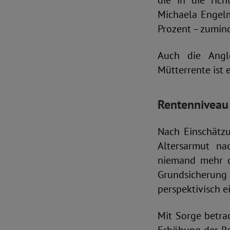
die in die ric
Michaela Engelm
Prozent – zumin
Auch die Angl
Mütterrente ist e
Rentenniveau 
Nach Einschätzu
Altersarmut na
niemand mehr de
Grundsicherung 
perspektivisch 
Mit Sorge betr